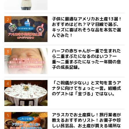
子供に最適なアメリカお土産13選！
おすすめはどれ？ママ目線で選ぶ、
キッズに喜ばれそうな品を本気で選
んでみた！
ハーフの赤ちゃんが一重で生まれた
ら二重まぶたになるのはいつ？一
重〜二重まぶたになった一年間の息
子の成長記録。
「ご祝儀が少ない」と文句を言うア
ナタに向けてちょっと一言。結婚式
のゲストは「金づる」ではない。
アラスカでお土産探し！旅行業者が
教えるおすすめリスト！お菓子や珍
しい民芸品、お土産が買える場所な