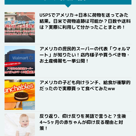
USPSでアメリカ→日本に荷物を送ってみた
結果。日米で荷物追跡は可能か？日数や送料
は？実際に利用して分かったことまとめ！
アメリカの庶民的スーパーの代表「ウォルマ
ート」が知りたい！店内様子や買うべき物・
お土産情報も一挙公開！
アメリカの子ども向けランチ、給食が衝撃的
だったので実際買って食べてみたww
反り返り、仰け反りを英語で言うと？生後
4〜5ヶ月の赤ちゃんが仰け反る理由と対
策！