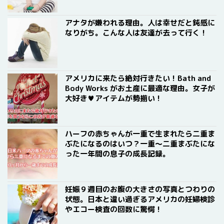
アナタが嫌われる理由。人は幸せだと鈍感に
なりがち。こんな人は友達が去って行く！
アメリカに来たら絶対行きたい！Bath and
Body Works がお土産に最適な理由。女子が
大好き♥アイテムが勢揃い！
ハーフの赤ちゃんが一重で生まれたら二重ま
ぶたになるのはいつ？一重〜二重まぶたにな
った一年間の息子の成長記録。
妊娠９週目のお腹の大きさの写真とつわりの
状態。日本と違い過ぎるアメリカの妊婦検診
やエコー検査の回数に驚愕！