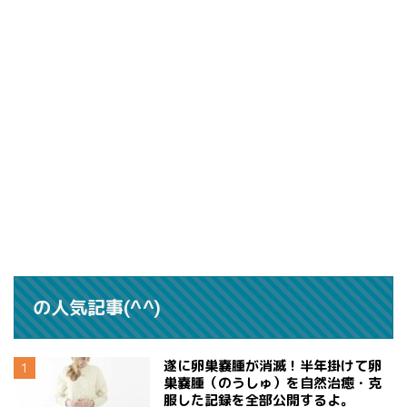
の人気記事(^^)
遂に卵巣嚢腫が消滅！半年掛けて卵
巣嚢腫（のうしゅ）を自然治癒・克
服した記録を全部公開するよ。