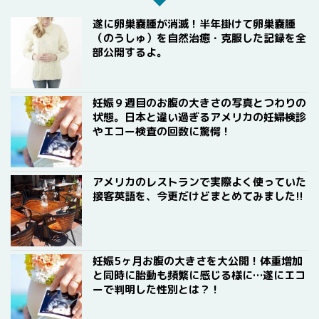
遂に卵巣嚢腫が消滅！半年掛けて卵巣嚢腫
（のうしゅ）を自然治癒・克服した記録を全
部公開するよ。
妊娠９週目のお腹の大きさの写真とつわりの
状態。日本と違い過ぎるアメリカの妊婦検診
やエコー検査の回数に驚愕！
アメリカのレストランで実際よく使っていた
接客英語を、今更だけどまとめてみました!!
妊娠5ヶ月お腹の大きさを大公開！体重増加
と同時に胎動も頻繁に感じる様に…遂にエコ
ーで判明した性別とは？！