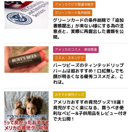
アメリカでビザ関連手続き
グリーンカード条件削除
グリーンカードの条件削除で「追加
書類提出」が来ない様にする為の注
意点と、実際に再提出した書類を公
開。
アメリカのコスメ・美容関連
コスメ・スキンケア
バーツビーズのティンテッドリップ
バームは超おすすめ！口紅無しでも
顔が明るくなる優秀コスメだよ、こ
れは。
おすすめ育児グッズ
アメリカおすすめ育児グッズ18選！
育児がすごく楽になる、買うべき便
利なベビー&子供用品をレビュー付き
で大公開！