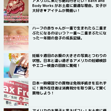
Body Works がお土産に最適な理由。女子が
大好き♥アイテムが勢揃い！
ハーフの赤ちゃんが一重で生まれたら二重ま
ぶたになるのはいつ？一重〜二重まぶたにな
った一年間の息子の成長記録。
妊娠９週目のお腹の大きさの写真とつわりの
状態。日本と違い過ぎるアメリカの妊婦検診
やエコー検査の回数に驚愕！
日本一時帰国での買物は免税手続きを忘れず
に！海外在住者は消費税分を取り戻して賢く
買物しよう！
アメリカのお菓子と言えばコレ！お土産に便