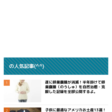
の人気記事(^^)
遂に卵巣嚢腫が消滅！半年掛けて卵
巣嚢腫（のうしゅ）を自然治癒・克
服した記録を全部公開するよ。
子供に最適なアメリカお土産13選！