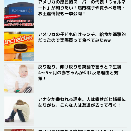
アメリカの庶民的スーパーの代表「ウォルマ
ート」が知りたい！店内様子や買うべき物・
お土産情報も一挙公開！
アメリカの子ども向けランチ、給食が衝撃的
だったので実際買って食べてみたww
反り返り、仰け反りを英語で言うと？生後
4〜5ヶ月の赤ちゃんが仰け反る理由と対
策！
アナタが嫌われる理由。人は幸せだと鈍感に
なりがち。こんな人は友達が去って行く！
アメリカに来たら絶対行きたい！Bath and