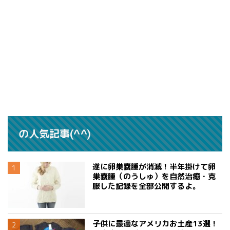
の人気記事(^^)
遂に卵巣嚢腫が消滅！半年掛けて卵
巣嚢腫（のうしゅ）を自然治癒・克
服した記録を全部公開するよ。
子供に最適なアメリカお土産13選！