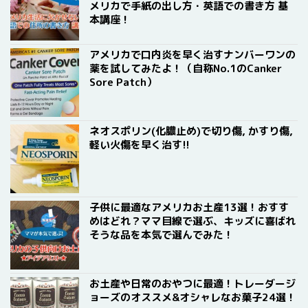
メリカで手紙の出し方・英語での書き方 基
本講座！
アメリカで口内炎を早く治すナンバーワンの
薬を試してみたよ！（自称No.1のCanker
Sore Patch）
ネオスポリン(化膿止め)で切り傷, かすり傷,
軽い火傷を早く治す!!
子供に最適なアメリカお土産13選！おすす
めはどれ？ママ目線で選ぶ、キッズに喜ばれ
そうな品を本気で選んでみた！
お土産や日常のおやつに最適！トレーダージ
ョーズのオススメ&オシャレなお菓子24選！