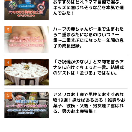
おすすめはどれ？ママ目線で選ぶ、
キッズに喜ばれそうな品を本気で選
んでみた！
ハーフの赤ちゃんが一重で生まれた
ら二重まぶたになるのはいつ？一
重〜二重まぶたになった一年間の息
子の成長記録。
「ご祝儀が少ない」と文句を言うア
ナタに向けてちょっと一言。結婚式
のゲストは「金づる」ではない。
アメリカお土産で男性におすすめな
物19選！探せばあるある！雑貨やお
菓子、彼氏・父親・男友達に喜ばれ
る、男のお土産特集！