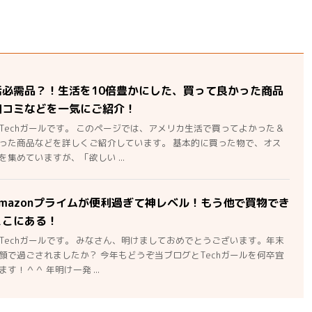
活必需品？！生活を10倍豊かにした、買って良かった商品
口コミなどを一気にご紹介！
Techガールです。 このページでは、アメリカ生活で買ってよかった＆
った商品などを詳しくご紹介しています。 基本的に買った物で、オス
集めていますが、「欲しい ...
mazonプライムが便利過ぎて神レベル！もう他で買物でき
ここにある！
Techガールです。 みなさん、明けましておめでとうございます。年末
顔で過ごされましたか？ 今年もどうぞ当ブログとTechガールを何卒宜
す！＾＾ 年明け一発 ...