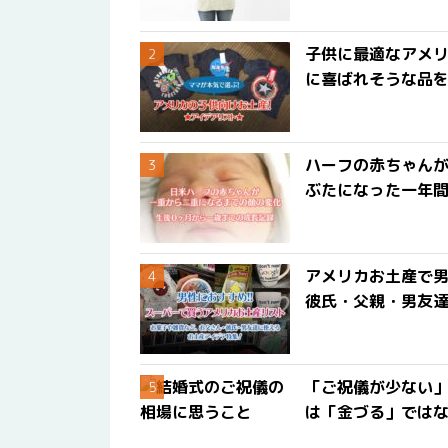
子供に最適なアメリ
に喜ばれそうな品
ハーフの赤ちゃん
ぶたになった一年
アメリカお土産で男
彼氏・父親・男友
「ご祝儀が少ない
は「金づる」では