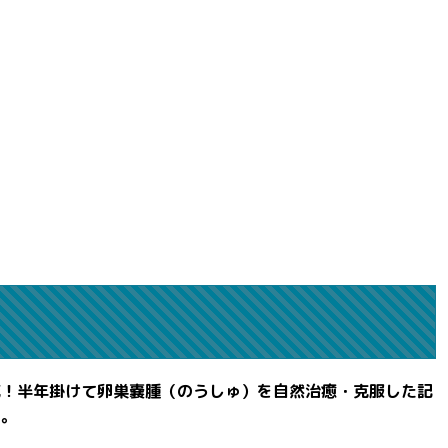
滅！半年掛けて卵巣嚢腫（のうしゅ）を自然治癒・克服した記
よ。