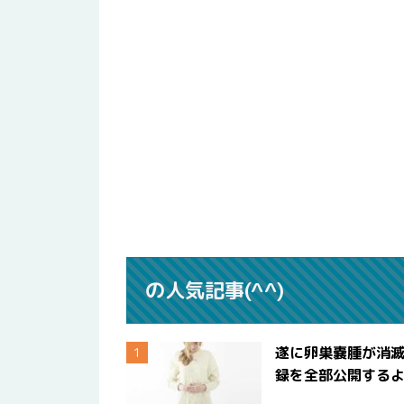
の人気記事(^^)
遂に卵巣嚢腫が消
録を全部公開する