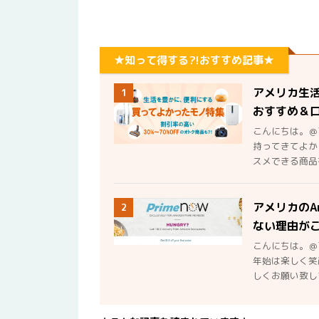
★知って得する?!おすすめ記事★
アメリカ生
1
おすすめ＆
こんにちは。＠
持ってきてよか
スメできる商品を
アメリカのA
2
ない理由が
こんにちは。＠
年始は楽しく笑
しくお願い致しま