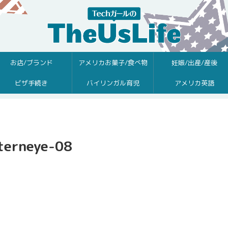
お店/ブランド
アメリカお菓子/食べ物
妊娠/出産/産後
ビザ手続き
バイリンガル育児
アメリカ英語
terneye-08