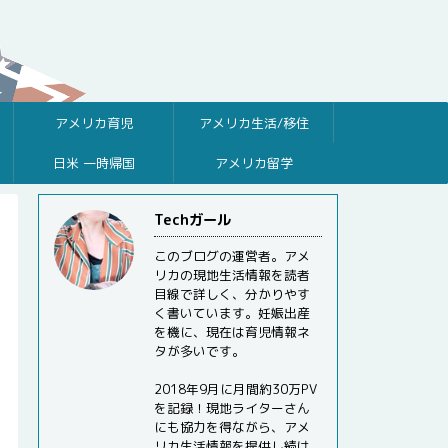
アメリカ育児
アメリカ生活/移住
日米 一時帰国
アメリカ留学
Techガール
このブログの運営者。アメ
リカの現地生活情報を読者
目線で詳しく、分かりやす
く書いています。妊娠出産
を機に、現在は育児情報ネ
タが多いです。
2018年9月に月間約30万PV
を記録！現地ライターさん
にも協力を得ながら、アメ
リカ生活情報を提供し続け