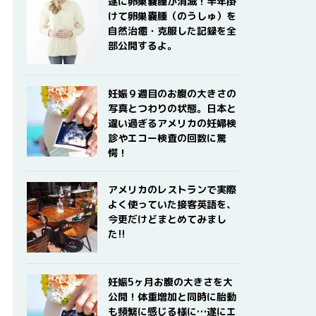
遂に卵巣嚢腫が消滅！半年掛
けて卵巣嚢腫（のうしゅ）を
自然治癒・克服した記録を全
部公開するよ。
妊娠９週目のお腹の大きさの
写真とつわりの状態。日本と
違い過ぎるアメリカの妊婦検
診やエコー検査の回数に驚
愕！
アメリカのレストランで実際
よく使っていた接客英語を、
今更だけどまとめてみまし
た!!
妊娠5ヶ月お腹の大きさを大
公開！体重増加と同時に胎動
も頻繁に感じる様に…遂にエ