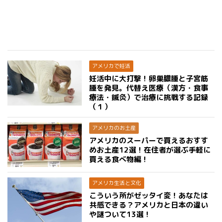
アメリカで妊活
妊活中に大打撃！卵巣膿腫と子宮筋
腫を発見。代替え医療（漢方・食事
療法・鍼灸）で治療に挑戦する記録
（１）
アメリカのお土産
アメリカのスーパーで買えるおすす
めお土産12選！在住者が選ぶ手軽に
買える食べ物編！
アメリカ生活と文化
こういう所がゼッタイ変！あなたは
共感できる？アメリカと日本の違い
や謎ついて13選！