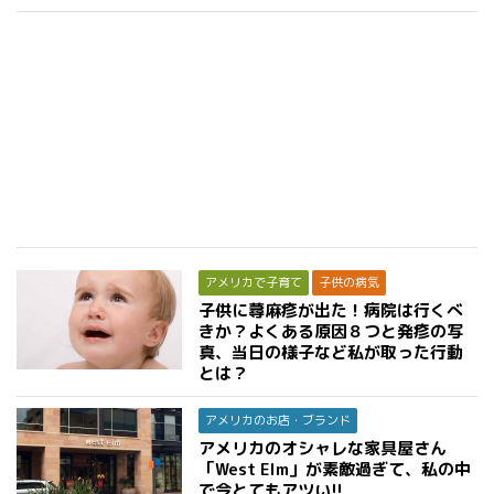
アメリカで子育て
子供の病気
子供に蕁麻疹が出た！病院は行くべ
きか？よくある原因８つと発疹の写
真、当日の様子など私が取った行動
とは？
アメリカのお店・ブランド
アメリカのオシャレな家具屋さん
「West Elm」が素敵過ぎて、私の中
で今とてもアツい!!