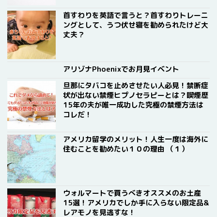
首すわりを英語で言うと？首すわりトレーニ
ングとして、うつ伏せ寝を勧められたけど大
丈夫？
アリゾナPhoenixでお月見イベント
旦那にタバコを止めさせたい人必見！禁断症
状が出ない禁煙ヒプノセラピーとは？喫煙歴
15年の夫が唯一成功した究極の禁煙方法は
コレだ！
アメリカ留学のメリット！人生一度は海外に
住むことを勧めたい１０の理由 （１）
ウォルマートで買うべきオススメのお土産
15選！アメリカでしか手に入らない限定品&
レアモノを見逃すな！