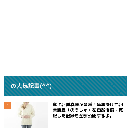
の人気記事(^^)
遂に卵巣嚢腫が消滅！半年掛けて卵
巣嚢腫（のうしゅ）を自然治癒・克
服した記録を全部公開するよ。