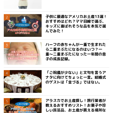
子供に最適なアメリカお土産13選！
おすすめはどれ？ママ目線で選ぶ、
キッズに喜ばれそうな品を本気で選
んでみた！
ハーフの赤ちゃんが一重で生まれた
ら二重まぶたになるのはいつ？一
重〜二重まぶたになった一年間の息
子の成長記録。
「ご祝儀が少ない」と文句を言うア
ナタに向けてちょっと一言。結婚式
のゲストは「金づる」ではない。
アラスカでお土産探し！旅行業者が
教えるおすすめリスト！お菓子や珍
しい民芸品、お土産が買える場所な