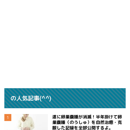
の人気記事(^^)
遂に卵巣嚢腫が消滅！半年掛けて卵
巣嚢腫（のうしゅ）を自然治癒・克
服した記録を全部公開するよ。