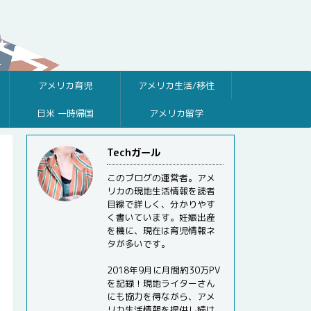
アメリカ育児
アメリカ生活/移住
日米 一時帰国
アメリカ留学
Techガール
このブログの運営者。アメ
リカの現地生活情報を読者
目線で詳しく、分かりやす
く書いています。妊娠出産
を機に、現在は育児情報ネ
タが多いです。
2018年9月に月間約30万PV
を記録！現地ライターさん
にも協力を得ながら、アメ
リカ生活情報を提供し続け