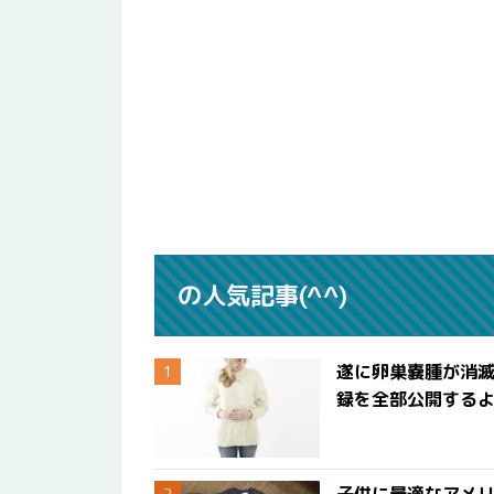
の人気記事(^^)
遂に卵巣嚢腫が消
録を全部公開する