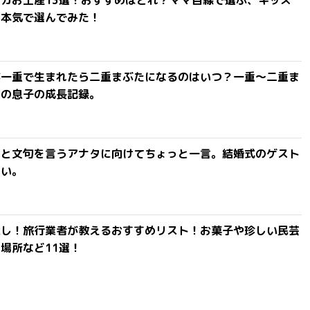
カお土産13選！おすすめはどれ？ママ目線で選ぶ、キッズ
を本気で選んでみた！
が一重で生まれたら二重まぶたになるのはいつ？一重〜二重ま
間の息子の成長記録。
」と文句を言うアナタに向けてちょっと一言。結婚式のゲスト
ない。
探し！旅行業者が教えるおすすめリスト！お菓子や珍しい民芸
場所など11選！