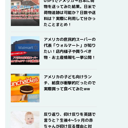
USPSでアメリカ→日本に荷
物を送ってみた結果。日米で
荷物追跡は可能か？日数や送
料は？実際に利用して分かっ
たことまとめ！
アメリカの庶民的スーパーの
代表「ウォルマート」が知り
たい！店内様子や買うべき
物・お土産情報も一挙公開！
アメリカの子ども向けラン
チ、給食が衝撃的だったので
実際買って食べてみたww
反り返り、仰け反りを英語で
言うと？生後4〜5ヶ月の赤
ちゃんが仰け反る理由と対