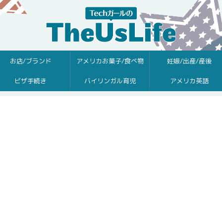
お店/ブランド
アメリカお菓子/食べ物
妊娠/出産/産後
ビザ手続き
バイリンガル育児
アメリカ英語