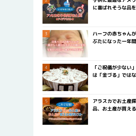
子供に最適なアメリ
に喜ばれそうな品
ハーフの赤ちゃん
ぶたになった一年
「ご祝儀が少ない
は「金づる」では
アラスカでお土産
品、お土産が買える