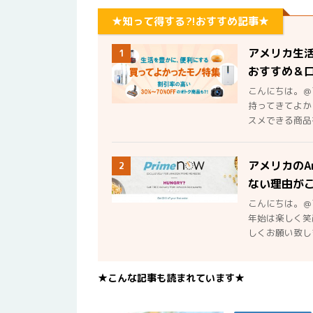
★知って得する?!おすすめ記事★
アメリカ生
1
おすすめ＆
こんにちは。＠
持ってきてよか
スメできる商品を
アメリカのA
2
ない理由が
こんにちは。＠
年始は楽しく笑
しくお願い致しま
★こんな記事も読まれています★