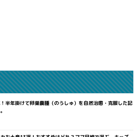
滅！半年掛けて卵巣嚢腫（のうしゅ）を自然治癒・克服した記
よ。