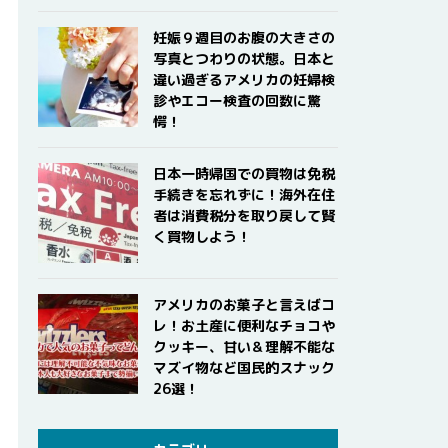
妊娠９週目のお腹の大きさの
写真とつわりの状態。日本と
違い過ぎるアメリカの妊婦検
診やエコー検査の回数に驚
愕！
日本一時帰国での買物は免税
手続きを忘れずに！海外在住
者は消費税分を取り戻して賢
く買物しよう！
アメリカのお菓子と言えばコ
レ！お土産に便利なチョコや
クッキー、甘い＆理解不能な
マズイ物など国民的スナック
26選！