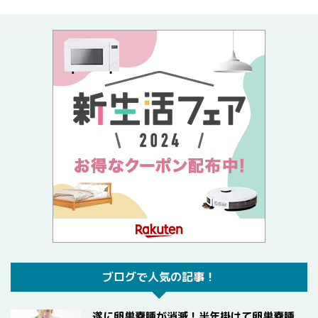
ブログで人気の記事！
遂に卵巣嚢腫が消滅！半年掛けて卵巣嚢腫