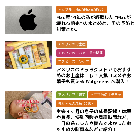
アップル（Mac/iPhone/iPad）
Mac歴14年の私が経験した "Macが
壊れる前兆" のまとめと、その予防と
対策とか。
アメリカのお土産
アメリカのコスメ・美容関連
コスメ・スキンケア
アメリカのドラッグストアでおすす
めのお土産はコレ！人気コスメやお
菓子も買える Walgreens へ潜入！
アメリカで子育て
おすすめのオモチャ
赤ちゃんの成長（0歳）
生後３ヶ月の息子の成長記録！体重
や身長、授乳回数や昼寝時間など。
一日の過ごし方や読んでよかったお
すすめの脳育本などご紹介！