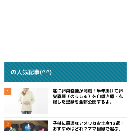
の人気記事(^^)
遂に卵巣嚢腫が消滅！半年掛けて卵
巣嚢腫（のうしゅ）を自然治癒・克
服した記録を全部公開するよ。
子供に最適なアメリカお土産13選！
おすすめはどれ？ママ目線で選ぶ、