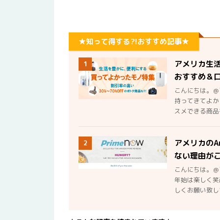
★知って得する?!おすすめ記事★
アメリカ生
1
おすすめ＆
こんにちは。＠
持ってきてよか
スメできる商品を
アメリカのA
2
ない理由が
こんにちは。＠
年始は楽しく笑
しくお願い致しま