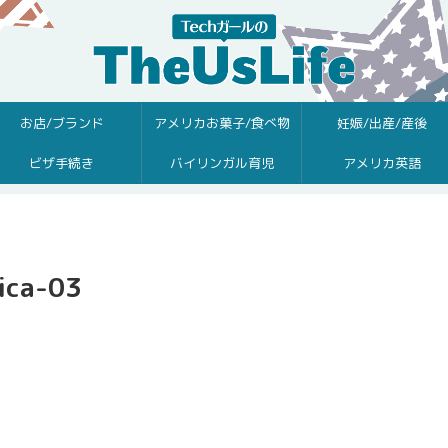
お店/ブランド
アメリカお菓子/食べ物
妊娠/出産/産後
ビザ手続き
バイリンガル育児
アメリカ英語
ica-03