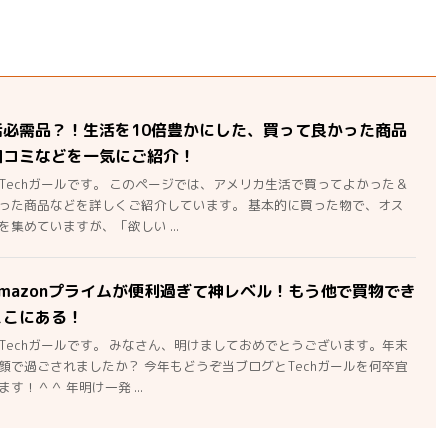
活必需品？！生活を10倍豊かにした、買って良かった商品
口コミなどを一気にご紹介！
Techガールです。 このページでは、アメリカ生活で買ってよかった＆
った商品などを詳しくご紹介しています。 基本的に買った物で、オス
集めていますが、「欲しい ...
mazonプライムが便利過ぎて神レベル！もう他で買物でき
ここにある！
Techガールです。 みなさん、明けましておめでとうございます。年末
顔で過ごされましたか？ 今年もどうぞ当ブログとTechガールを何卒宜
す！＾＾ 年明け一発 ...