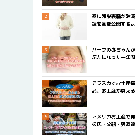
遂に卵巣嚢腫が消
録を全部公開する
ハーフの赤ちゃん
ぶたになった一年
アラスカでお土産
品、お土産が買える
アメリカお土産で男
彼氏・父親・男友