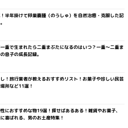
滅！半年掛けて卵巣嚢腫（のうしゅ）を自然治癒・克服した記
よ。
が一重で生まれたら二重まぶたになるのはいつ？一重〜二重ま
間の息子の成長記録。
探し！旅行業者が教えるおすすめリスト！お菓子や珍しい民芸
場所など11選！
性におすすめな物19選！探せばあるある！雑貨やお菓子、
達に喜ばれる、男のお土産特集！