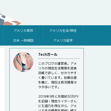
アメリカ育児
アメリカ生活/移住
日米 一時帰国
アメリカ留学
Techガール
このブログの運営者。アメ
リカの現地生活情報を読者
目線で詳しく、分かりやす
く書いています。妊娠出産
を機に、現在は育児情報ネ
タが多いです。
2018年9月に月間約30万PV
を記録！現地ライターさん
にも協力を得ながら、アメ
リカ生活情報を提供し続け