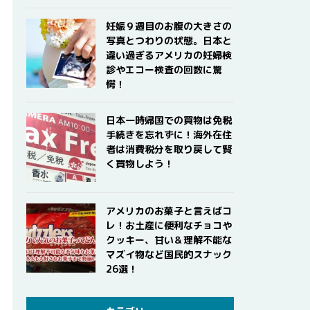
妊娠９週目のお腹の大きさの
写真とつわりの状態。日本と
違い過ぎるアメリカの妊婦検
診やエコー検査の回数に驚
愕！
日本一時帰国での買物は免税
手続きを忘れずに！海外在住
者は消費税分を取り戻して賢
く買物しよう！
アメリカのお菓子と言えばコ
レ！お土産に便利なチョコや
クッキー、甘い＆理解不能な
マズイ物など国民的スナック
26選！