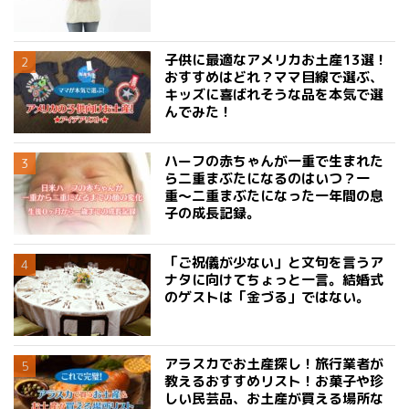
子供に最適なアメリカお土産13選！
おすすめはどれ？ママ目線で選ぶ、
キッズに喜ばれそうな品を本気で選
んでみた！
ハーフの赤ちゃんが一重で生まれた
ら二重まぶたになるのはいつ？一
重〜二重まぶたになった一年間の息
子の成長記録。
「ご祝儀が少ない」と文句を言うア
ナタに向けてちょっと一言。結婚式
のゲストは「金づる」ではない。
アラスカでお土産探し！旅行業者が
教えるおすすめリスト！お菓子や珍
しい民芸品、お土産が買える場所な