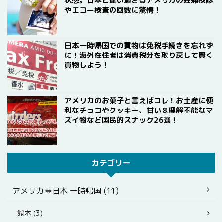
状態。日本と違い過ぎるアメリカの妊婦検診
やエコー検査の回数に驚愕！
日本一時帰国での買物は免税手続きを忘れず
に！海外在住者は消費税分を取り戻して賢く
買物しよう！
アメリカのお菓子と言えばコレ！お土産に便
利なチョコやクッキー、甘い＆理解不能なマ
ズイ物など国民的スナック26選！
カテゴリー
アメリカ⇔日本 一時帰国 (11)
熊本 (3)