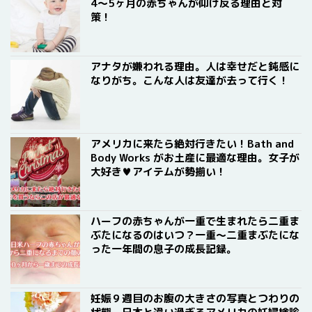
4〜5ヶ月の赤ちゃんが仰け反る理由と対
策！
アナタが嫌われる理由。人は幸せだと鈍感に
なりがち。こんな人は友達が去って行く！
アメリカに来たら絶対行きたい！Bath and
Body Works がお土産に最適な理由。女子が
大好き♥アイテムが勢揃い！
ハーフの赤ちゃんが一重で生まれたら二重ま
ぶたになるのはいつ？一重〜二重まぶたにな
った一年間の息子の成長記録。
妊娠９週目のお腹の大きさの写真とつわりの