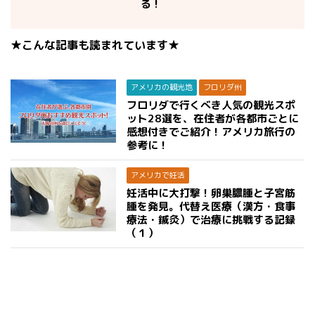
る！
★こんな記事も読まれています★
アメリカの観光地
フロリダ州
フロリダで行くべき人気の観光スポ
ット28選を、在住者が各都市ごとに
感想付きでご紹介！アメリカ旅行の
参考に！
アメリカで妊活
妊活中に大打撃！卵巣膿腫と子宮筋
腫を発見。代替え医療（漢方・食事
療法・鍼灸）で治療に挑戦する記録
（１）