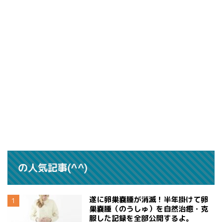
の人気記事(^^)
遂に卵巣嚢腫が消滅！半年掛けて卵
巣嚢腫（のうしゅ）を自然治癒・克
服した記録を全部公開するよ。