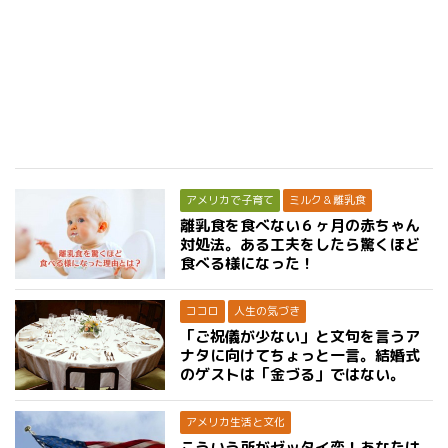
アメリカで子育て
ミルク＆離乳食
離乳食を食べない６ヶ月の赤ちゃん
対処法。ある工夫をしたら驚くほど
食べる様になった！
ココロ
人生の気づき
「ご祝儀が少ない」と文句を言うア
ナタに向けてちょっと一言。結婚式
のゲストは「金づる」ではない。
アメリカ生活と文化
こういう所がゼッタイ変！あなたは