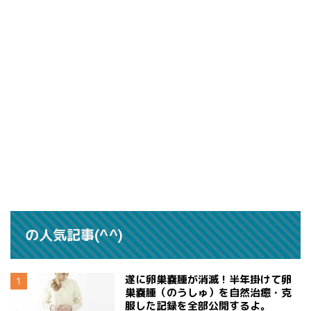
の人気記事(^^)
遂に卵巣嚢腫が消滅！半年掛けて卵
巣嚢腫（のうしゅ）を自然治癒・克
服した記録を全部公開するよ。