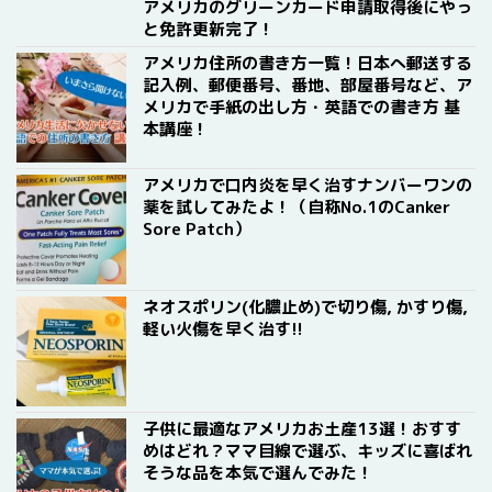
アメリカのグリーンカード申請取得後にやっ
と免許更新完了！
アメリカ住所の書き方一覧！日本へ郵送する
記入例、郵便番号、番地、部屋番号など、ア
メリカで手紙の出し方・英語での書き方 基
本講座！
アメリカで口内炎を早く治すナンバーワンの
薬を試してみたよ！（自称No.1のCanker
Sore Patch）
ネオスポリン(化膿止め)で切り傷, かすり傷,
軽い火傷を早く治す!!
子供に最適なアメリカお土産13選！おすす
めはどれ？ママ目線で選ぶ、キッズに喜ばれ
そうな品を本気で選んでみた！