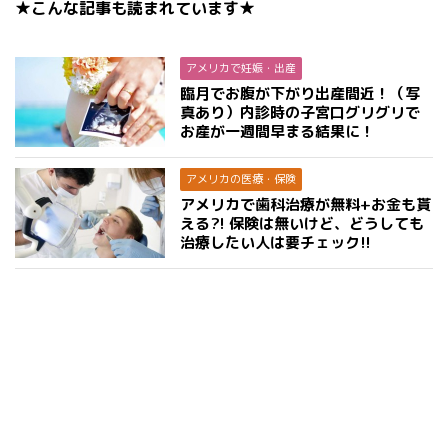
★こんな記事も読まれています★
アメリカで妊娠・出産
臨月でお腹が下がり出産間近！（写
真あり）内診時の子宮口グリグリで
お産が一週間早まる結果に！
アメリカの医療・保険
アメリカで歯科治療が無料+お金も貰
える?! 保険は無いけど、どうしても
治療したい人は要チェック!!