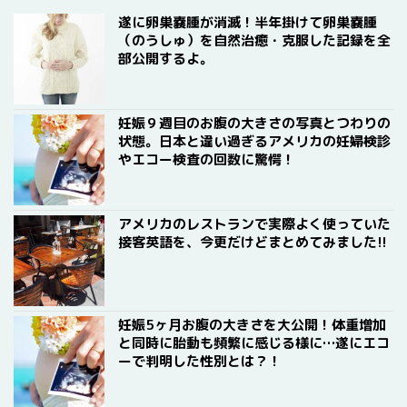
遂に卵巣嚢腫が消滅！半年掛けて卵巣嚢腫
（のうしゅ）を自然治癒・克服した記録を全
部公開するよ。
妊娠９週目のお腹の大きさの写真とつわりの
状態。日本と違い過ぎるアメリカの妊婦検診
やエコー検査の回数に驚愕！
アメリカのレストランで実際よく使っていた
接客英語を、今更だけどまとめてみました!!
妊娠5ヶ月お腹の大きさを大公開！体重増加
と同時に胎動も頻繁に感じる様に…遂にエコ
ーで判明した性別とは？！