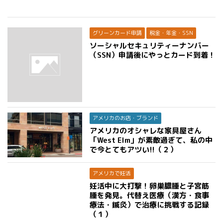
グリーンカード申請
税金・年金・SSN
ソーシャルセキュリティーナンバー
（SSN）申請後にやっとカード到着！
アメリカのお店・ブランド
アメリカのオシャレな家具屋さん
「West Elm」が素敵過ぎて、私の中
で今とてもアツい!!（２）
アメリカで妊活
妊活中に大打撃！卵巣膿腫と子宮筋
腫を発見。代替え医療（漢方・食事
療法・鍼灸）で治療に挑戦する記録
（１）