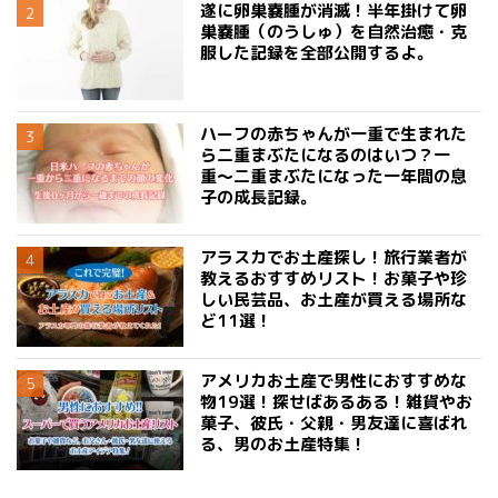
遂に卵巣嚢腫が消滅！半年掛けて卵
巣嚢腫（のうしゅ）を自然治癒・克
服した記録を全部公開するよ。
ハーフの赤ちゃんが一重で生まれた
ら二重まぶたになるのはいつ？一
重〜二重まぶたになった一年間の息
子の成長記録。
アラスカでお土産探し！旅行業者が
教えるおすすめリスト！お菓子や珍
しい民芸品、お土産が買える場所な
ど11選！
アメリカお土産で男性におすすめな
物19選！探せばあるある！雑貨やお
菓子、彼氏・父親・男友達に喜ばれ
る、男のお土産特集！