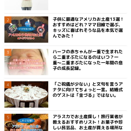
子供に最適なアメリカお土産13選！
おすすめはどれ？ママ目線で選ぶ、
キッズに喜ばれそうな品を本気で選
んでみた！
ハーフの赤ちゃんが一重で生まれた
ら二重まぶたになるのはいつ？一
重〜二重まぶたになった一年間の息
子の成長記録。
「ご祝儀が少ない」と文句を言うア
ナタに向けてちょっと一言。結婚式
のゲストは「金づる」ではない。
アラスカでお土産探し！旅行業者が
教えるおすすめリスト！お菓子や珍
しい民芸品、お土産が買える場所な