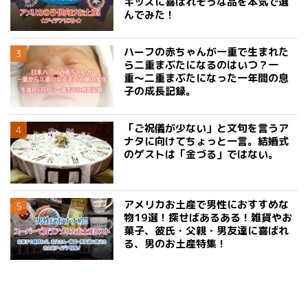
キッズに喜ばれそうな品を本気で選
んでみた！
ハーフの赤ちゃんが一重で生まれた
ら二重まぶたになるのはいつ？一
重〜二重まぶたになった一年間の息
子の成長記録。
「ご祝儀が少ない」と文句を言うア
ナタに向けてちょっと一言。結婚式
のゲストは「金づる」ではない。
アメリカお土産で男性におすすめな
物19選！探せばあるある！雑貨やお
菓子、彼氏・父親・男友達に喜ばれ
る、男のお土産特集！