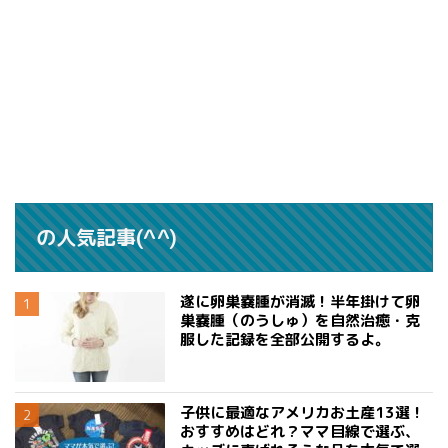
の人気記事(^^)
遂に卵巣嚢腫が消滅！半年掛けて卵
巣嚢腫（のうしゅ）を自然治癒・克
服した記録を全部公開するよ。
子供に最適なアメリカお土産13選！
おすすめはどれ？ママ目線で選ぶ、