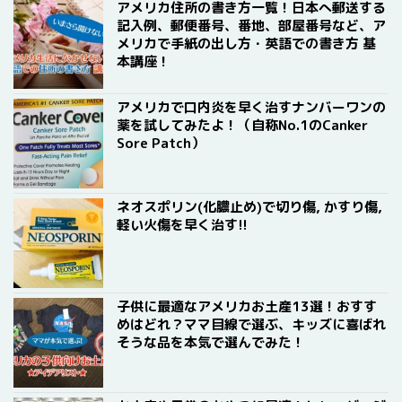
アメリカ住所の書き方一覧！日本へ郵送する
記入例、郵便番号、番地、部屋番号など、ア
メリカで手紙の出し方・英語での書き方 基
本講座！
アメリカで口内炎を早く治すナンバーワンの
薬を試してみたよ！（自称No.1のCanker
Sore Patch）
ネオスポリン(化膿止め)で切り傷, かすり傷,
軽い火傷を早く治す!!
子供に最適なアメリカお土産13選！おすす
めはどれ？ママ目線で選ぶ、キッズに喜ばれ
そうな品を本気で選んでみた！