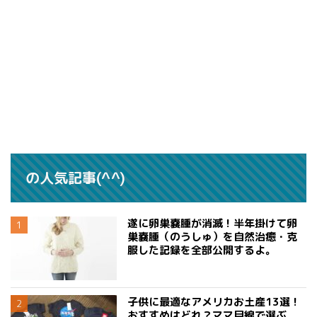
の人気記事(^^)
遂に卵巣嚢腫が消滅！半年掛けて卵
巣嚢腫（のうしゅ）を自然治癒・克
服した記録を全部公開するよ。
子供に最適なアメリカお土産13選！
おすすめはどれ？ママ目線で選ぶ、