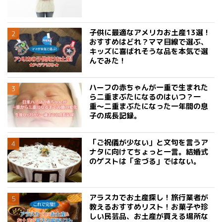
子供に最適なアメリカお土産13選！
おすすめはどれ？ママ目線で選ぶ、
キッズに喜ばれそうな品を本気で選
んでみた！
ハーフの赤ちゃんが一重で生まれた
ら二重まぶたになるのはいつ？一
重〜二重まぶたになった一年間の息
子の成長記録。
「ご祝儀が少ない」と文句を言うア
ナタに向けてちょっと一言。結婚式
のゲストは「金づる」ではない。
アラスカでお土産探し！旅行業者が
教えるおすすめリスト！お菓子や珍
しい民芸品、お土産が買える場所な