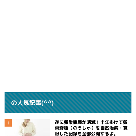
の人気記事(^^)
遂に卵巣嚢腫が消滅！半年掛けて卵
巣嚢腫（のうしゅ）を自然治癒・克
服した記録を全部公開するよ。