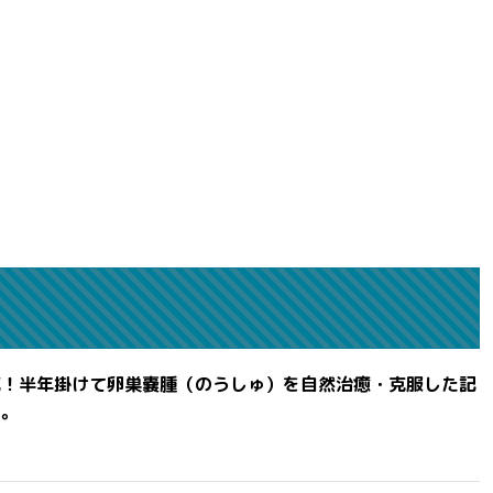
滅！半年掛けて卵巣嚢腫（のうしゅ）を自然治癒・克服した記
よ。