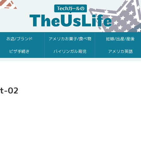
お店/ブランド
アメリカお菓子/食べ物
妊娠/出産/産後
ビザ手続き
バイリンガル育児
アメリカ英語
lt-02