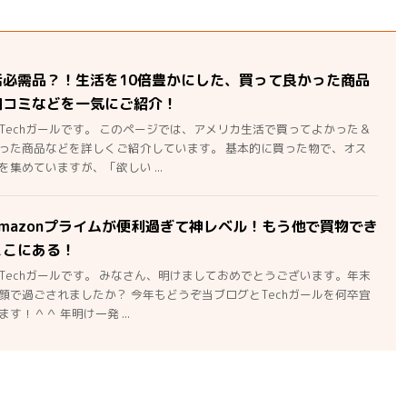
活必需品？！生活を10倍豊かにした、買って良かった商品
口コミなどを一気にご紹介！
Techガールです。 このページでは、アメリカ生活で買ってよかった＆
った商品などを詳しくご紹介しています。 基本的に買った物で、オス
集めていますが、「欲しい ...
mazonプライムが便利過ぎて神レベル！もう他で買物でき
ここにある！
Techガールです。 みなさん、明けましておめでとうございます。年末
顔で過ごされましたか？ 今年もどうぞ当ブログとTechガールを何卒宜
す！＾＾ 年明け一発 ...