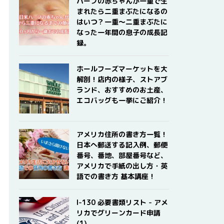
ハーフの赤ちゃんが一重で生
まれたら二重まぶたになるの
はいつ？一重〜二重まぶたに
なった一年間の息子の成長記
録。
ホールフーズマーケットを大
解剖！店内の様子、ストアブ
ランド、おすすめのお土産、
エコバッグも一挙にご紹介！
アメリカ住所の書き方一覧！
日本へ郵送する記入例、郵便
番号、番地、部屋番号など、
アメリカで手紙の出し方・英
語での書き方 基本講座！
I-130 必要書類リスト - アメ
リカでグリーンカード申請
(1)