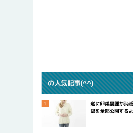
の人気記事(^^)
遂に卵巣嚢腫が消
録を全部公開する