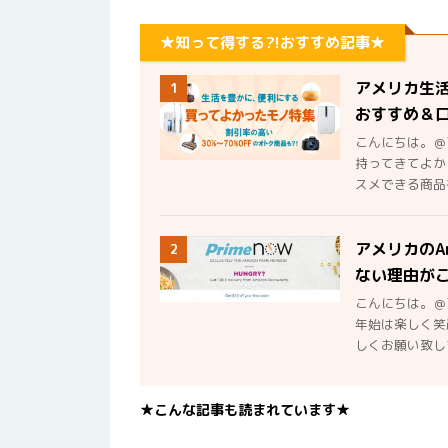
★知って得する?!おすすめ記事★
アメリカ生
1
おすすめ＆
こんにちは。＠
持ってきてよか
スメできる商品を
アメリカのA
2
ない理由が
こんにちは。＠
年始は楽しく笑
しくお願い致しま
★こんな記事も読まれています★