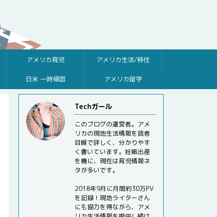
アメリカ育児
アメリカ生活/移住
日米 一時帰国
アメリカ留学
Techガール
このブログの運営者。アメ
リカの現地生活情報を読者
目線で詳しく、分かりやす
く書いています。妊娠出産
を機に、現在は育児情報ネ
タが多いです。
2018年9月に月間約30万PV
を記録！現地ライターさん
にも協力を得ながら、アメ
リカ生活情報を提供し続け