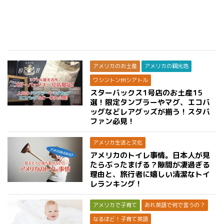
アメリカのお土産
アメリカの観光地
ワシントン州シアトル
スターバックス1号店のお土産15
選！限定タンブラーやマグ、エコバ
ッグなどレアグッズが揃う！スタバ
ファン必見！
アメリカ生活と文化
アメリカのトイレ事情。日本人が見
たらぶったまげる？隙間が凄過ぎる
理由と、旅行者に嬉しい清潔なトイ
レランキング！
アメリカで子育て
あれ英語で何で言うの？
なるほど！子育て英語