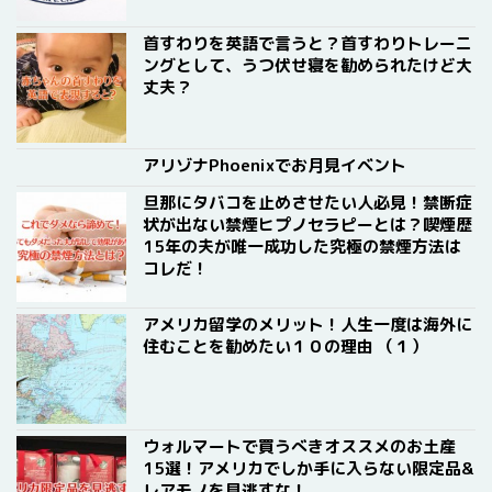
首すわりを英語で言うと？首すわりトレーニ
ングとして、うつ伏せ寝を勧められたけど大
丈夫？
アリゾナPhoenixでお月見イベント
旦那にタバコを止めさせたい人必見！禁断症
状が出ない禁煙ヒプノセラピーとは？喫煙歴
15年の夫が唯一成功した究極の禁煙方法は
コレだ！
アメリカ留学のメリット！人生一度は海外に
住むことを勧めたい１０の理由 （１）
ウォルマートで買うべきオススメのお土産
15選！アメリカでしか手に入らない限定品&
レアモノを見逃すな！