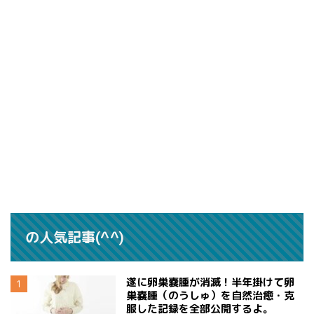
の人気記事(^^)
遂に卵巣嚢腫が消滅！半年掛けて卵
巣嚢腫（のうしゅ）を自然治癒・克
服した記録を全部公開するよ。