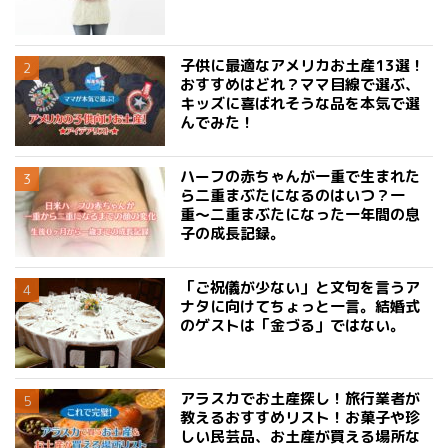
子供に最適なアメリカお土産13選！
おすすめはどれ？ママ目線で選ぶ、
キッズに喜ばれそうな品を本気で選
んでみた！
ハーフの赤ちゃんが一重で生まれた
ら二重まぶたになるのはいつ？一
重〜二重まぶたになった一年間の息
子の成長記録。
「ご祝儀が少ない」と文句を言うア
ナタに向けてちょっと一言。結婚式
のゲストは「金づる」ではない。
アラスカでお土産探し！旅行業者が
教えるおすすめリスト！お菓子や珍
しい民芸品、お土産が買える場所な