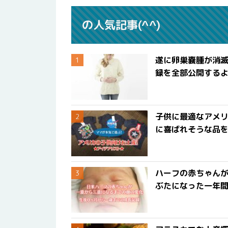
の人気記事(^^)
遂に卵巣嚢腫が消
録を全部公開する
子供に最適なアメリ
に喜ばれそうな品
ハーフの赤ちゃん
ぶたになった一年