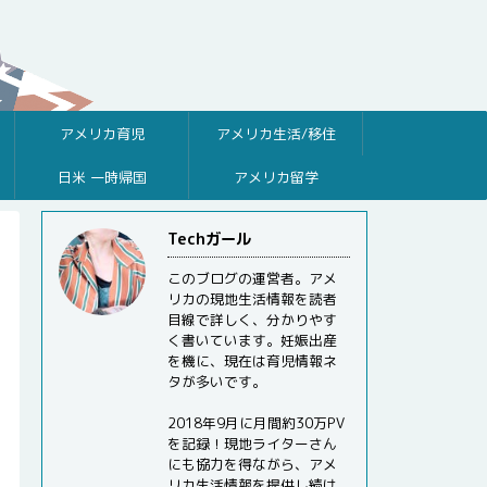
アメリカ育児
アメリカ生活/移住
日米 一時帰国
アメリカ留学
Techガール
このブログの運営者。アメ
リカの現地生活情報を読者
目線で詳しく、分かりやす
く書いています。妊娠出産
を機に、現在は育児情報ネ
タが多いです。
2018年9月に月間約30万PV
を記録！現地ライターさん
にも協力を得ながら、アメ
リカ生活情報を提供し続け