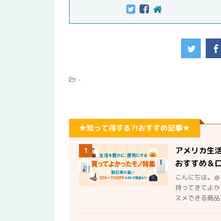
-
★知って得する?!おすすめ記事★
アメリカ生
1
おすすめ＆
こんにちは。＠
持ってきてよか
スメできる商品を