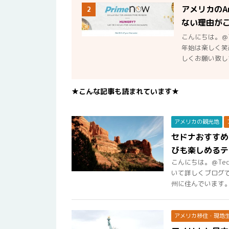
アメリカのA
2
ない理由が
こんにちは。＠
年始は楽しく笑
しくお願い致しま
★こんな記事も読まれています★
アメリカの観光地
セドナおすすめ
びも楽しめるテ
こんにちは。＠Te
いて詳しくブログで
州に住んでいます。ア
アメリカ移住・現地