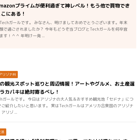
mazonプライムが便利過ぎて神レベル！もう他で買物でき
ここにある！
Techガールです。 みなさん、明けましておめでとうございます。年末
顔で過ごされましたか？ 今年もどうぞ当ブログとTechガールを何卒宜
す！＾＾ 年明け一発 ...
アリゾナ州
の観光スポット巡りと周辺情報！アートやグルメ、お土産選
ラカパキは絶対寄るべし！
chガールです。 今日はアリゾナの大人気＆おすすめ観光地「セドナ」につ
ご紹介したいと思います。 実はTechガールはアメリカ合衆国のアリゾナ
リゾ ...
生活