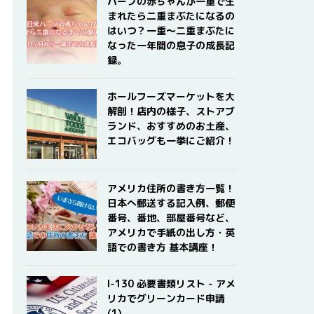
ハーフの赤ちゃんが一重で生
まれたら二重まぶたになるの
はいつ？一重〜二重まぶたに
なった一年間の息子の成長記
録。
ホールフーズマーケットを大
解剖！店内の様子、ストアブ
ランド、おすすめのお土産、
エコバッグも一挙にご紹介！
アメリカ住所の書き方一覧！
日本へ郵送する記入例、郵便
番号、番地、部屋番号など、
アメリカで手紙の出し方・英
語での書き方 基本講座！
I-130 必要書類リスト - アメ
リカでグリーンカード申請
(1)