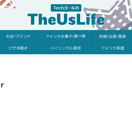
お店/ブランド
アメリカお菓子/食べ物
妊娠/出産/産後
ビザ手続き
バイリンガル育児
アメリカ英語
er