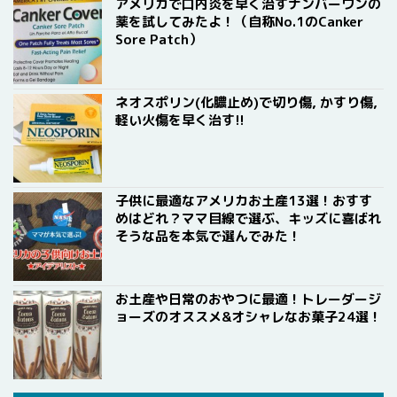
アメリカで口内炎を早く治すナンバーワンの
薬を試してみたよ！（自称No.1のCanker
Sore Patch）
ネオスポリン(化膿止め)で切り傷, かすり傷,
軽い火傷を早く治す!!
子供に最適なアメリカお土産13選！おすす
めはどれ？ママ目線で選ぶ、キッズに喜ばれ
そうな品を本気で選んでみた！
お土産や日常のおやつに最適！トレーダージ
ョーズのオススメ&オシャレなお菓子24選！