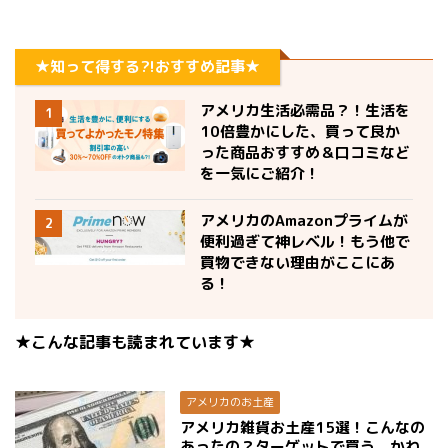
★知って得する?!おすすめ記事★
アメリカ生活必需品？！生活を
1
10倍豊かにした、買って良か
った商品おすすめ＆口コミなど
を一気にご紹介！
アメリカのAmazonプライムが
2
便利過ぎて神レベル！もう他で
買物できない理由がここにあ
る！
★こんな記事も読まれています★
アメリカのお土産
アメリカ雑貨お土産15選！こんなの
あったの？ターゲットで買う、かわ