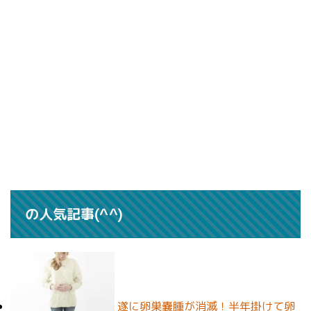
の人気記事(^^)
遂に卵巣嚢腫が消滅！半年掛けて卵