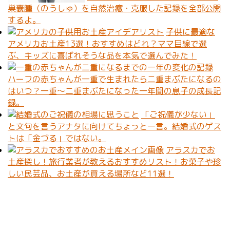
巣嚢腫（のうしゅ）を自然治癒・克服した記録を全部公開
するよ。
子供に最適な
アメリカお土産13選！おすすめはどれ？ママ目線で選
ぶ、キッズに喜ばれそうな品を本気で選んでみた！
ハーフの赤ちゃんが一重で生まれたら二重まぶたになるの
はいつ？一重〜二重まぶたになった一年間の息子の成長記
録。
「ご祝儀が少ない」
と文句を言うアナタに向けてちょっと一言。結婚式のゲス
トは「金づる」ではない。
アラスカでお
土産探し！旅行業者が教えるおすすめリスト！お菓子や珍
しい民芸品、お土産が買える場所など11選！