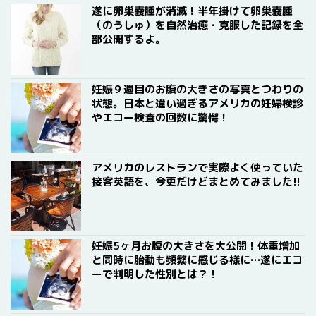
遂に卵巣嚢腫が消滅！半年掛けて卵巣嚢腫
（のうしゅ）を自然治癒・克服した記録を全
部公開するよ。
妊娠９週目のお腹の大きさの写真とつわりの
状態。日本と違い過ぎるアメリカの妊婦検診
やエコー検査の回数に驚愕！
アメリカのレストランで実際よく使っていた
接客英語を、今更だけどまとめてみました!!
妊娠5ヶ月お腹の大きさを大公開！体重増加
と同時に胎動も頻繁に感じる様に…遂にエコ
ーで判明した性別とは？！