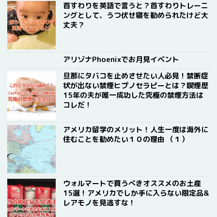
首すわりを英語で言うと？首すわりトレーニ
ングとして、うつ伏せ寝を勧められたけど大
丈夫？
アリゾナPhoenixでお月見イベント
旦那にタバコを止めさせたい人必見！禁断症
状が出ない禁煙ヒプノセラピーとは？喫煙歴
15年の夫が唯一成功した究極の禁煙方法は
コレだ！
アメリカ留学のメリット！人生一度は海外に
住むことを勧めたい１０の理由 （１）
ウォルマートで買うべきオススメのお土産
15選！アメリカでしか手に入らない限定品&
レアモノを見逃すな！