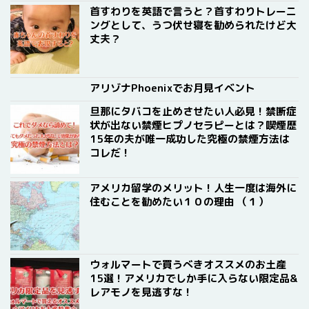
首すわりを英語で言うと？首すわりトレーニ
ングとして、うつ伏せ寝を勧められたけど大
丈夫？
アリゾナPhoenixでお月見イベント
旦那にタバコを止めさせたい人必見！禁断症
状が出ない禁煙ヒプノセラピーとは？喫煙歴
15年の夫が唯一成功した究極の禁煙方法は
コレだ！
アメリカ留学のメリット！人生一度は海外に
住むことを勧めたい１０の理由 （１）
ウォルマートで買うべきオススメのお土産
15選！アメリカでしか手に入らない限定品&
レアモノを見逃すな！