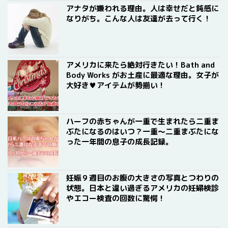
アナタが嫌われる理由。人は幸せだと鈍感に
なりがち。こんな人は友達が去って行く！
アメリカに来たら絶対行きたい！Bath and
Body Works がお土産に最適な理由。女子が
大好き♥アイテムが勢揃い！
ハーフの赤ちゃんが一重で生まれたら二重ま
ぶたになるのはいつ？一重〜二重まぶたにな
った一年間の息子の成長記録。
妊娠９週目のお腹の大きさの写真とつわりの
状態。日本と違い過ぎるアメリカの妊婦検診
やエコー検査の回数に驚愕！