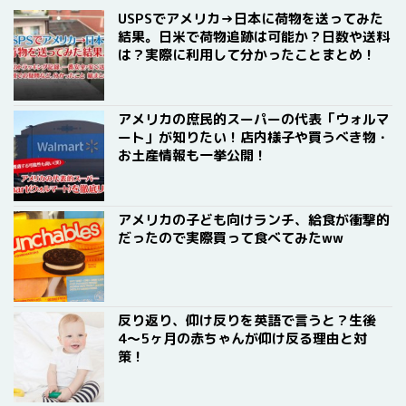
USPSでアメリカ→日本に荷物を送ってみた
結果。日米で荷物追跡は可能か？日数や送料
は？実際に利用して分かったことまとめ！
アメリカの庶民的スーパーの代表「ウォルマ
ート」が知りたい！店内様子や買うべき物・
お土産情報も一挙公開！
アメリカの子ども向けランチ、給食が衝撃的
だったので実際買って食べてみたww
反り返り、仰け反りを英語で言うと？生後
4〜5ヶ月の赤ちゃんが仰け反る理由と対
策！