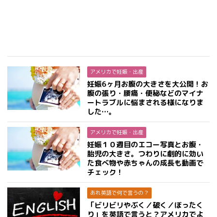
アメリカで妊娠・出産
妊娠6ヶ月お腹の大きさを大公開！お
腹の張り・腰痛・便秘などのマイナ
ートラブルに悩まされる様になりま
した…。
アメリカで妊娠・出産
妊娠１０週目のエコー写真とお腹・
胎児の大きさ。つわりに劇的に効い
た食べ物や赤ちゃんの成長も動画で
チェック！
あれ英語で何で言うの？
「ビリビリやぶく／破く／ぼったく
り」を英語で言うと？アメリカでよ