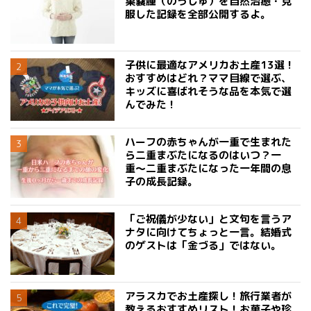
巣嚢腫（のうしゅ）を自然治癒・克
服した記録を全部公開するよ。
子供に最適なアメリカお土産13選！
おすすめはどれ？ママ目線で選ぶ、
キッズに喜ばれそうな品を本気で選
んでみた！
ハーフの赤ちゃんが一重で生まれた
ら二重まぶたになるのはいつ？一
重〜二重まぶたになった一年間の息
子の成長記録。
「ご祝儀が少ない」と文句を言うア
ナタに向けてちょっと一言。結婚式
のゲストは「金づる」ではない。
アラスカでお土産探し！旅行業者が
教えるおすすめリスト！お菓子や珍