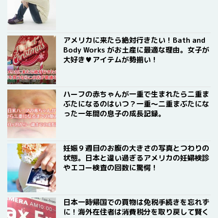
アメリカに来たら絶対行きたい！Bath and
Body Works がお土産に最適な理由。女子が
大好き♥アイテムが勢揃い！
ハーフの赤ちゃんが一重で生まれたら二重ま
ぶたになるのはいつ？一重〜二重まぶたにな
った一年間の息子の成長記録。
妊娠９週目のお腹の大きさの写真とつわりの
状態。日本と違い過ぎるアメリカの妊婦検診
やエコー検査の回数に驚愕！
日本一時帰国での買物は免税手続きを忘れず
に！海外在住者は消費税分を取り戻して賢く