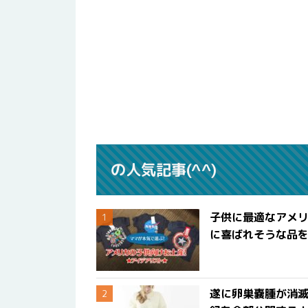
の人気記事(^^)
子供に最適なアメリ
に喜ばれそうな品
遂に卵巣嚢腫が消