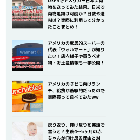
USPSでアメリカ→日本に荷
物を送ってみた結果。日米で
荷物追跡は可能か？日数や送
料は？実際に利用して分かっ
たことまとめ！
アメリカの庶民的スーパーの
代表「ウォルマート」が知り
たい！店内様子や買うべき
物・お土産情報も一挙公開！
アメリカの子ども向けラン
チ、給食が衝撃的だったので
実際買って食べてみたww
反り返り、仰け反りを英語で
言うと？生後4〜5ヶ月の赤
ちゃんが仰け反る理由と対