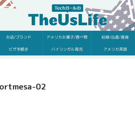
お店/ブランド
アメリカお菓子/食べ物
妊娠/出産/産後
ビザ手続き
バイリンガル育児
アメリカ英語
portmesa-02