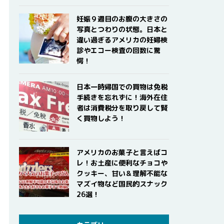
妊娠９週目のお腹の大きさの
写真とつわりの状態。日本と
違い過ぎるアメリカの妊婦検
診やエコー検査の回数に驚
愕！
日本一時帰国での買物は免税
手続きを忘れずに！海外在住
者は消費税分を取り戻して賢
く買物しよう！
アメリカのお菓子と言えばコ
レ！お土産に便利なチョコや
クッキー、甘い＆理解不能な
マズイ物など国民的スナック
26選！