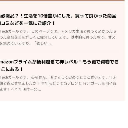
活必需品？！生活を10倍豊かにした、買って良かった商品
口コミなどを一気にご紹介！
Techガールです。 このページでは、アメリカ生活で買ってよかった＆
った商品などを詳しくご紹介しています。 基本的に買った物で、オス
集めていますが、「欲しい ...
mazonプライムが便利過ぎて神レベル！もう他で買物でき
ここにある！
Techガールです。 みなさん、明けましておめでとうございます。年末
顔で過ごされましたか？ 今年もどうぞ当ブログとTechガールを何卒宜
す！＾＾ 年明け一発 ...