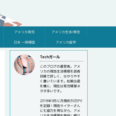
アメリカ育児
アメリカ生活/移住
日米 一時帰国
アメリカ留学
Techガール
このブログの運営者。アメ
リカの現地生活情報を読者
目線で詳しく、分かりやす
く書いています。妊娠出産
を機に、現在は育児情報ネ
タが多いです。
2018年9月に月間約30万PV
を記録！現地ライターさん
にも協力を得ながら、アメ
リカ生活情報を提供し続け