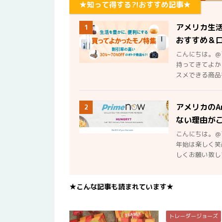
★知って得する?!おすすめ記事★
アメリカ生
1
おすすめ＆
こんにちは。＠
持ってきてよか
スメできる商品を
アメリカのA
2
ない理由が
こんにちは。＠
年始は楽しく笑
しくお願い致しま
★こんな記事も読まれています★
トレーダージョーズ