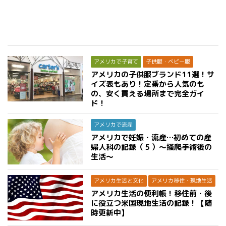
アメリカで子育て
子供服・ベビー服
アメリカの子供服ブランド11選！サ
イズ表もあり！定番から人気のも
の、安く買える場所まで完全ガイ
ド！
アメリカで流産
アメリカで妊娠・流産…初めての産
婦人科の記録（５）〜掻爬手術後の
生活〜
アメリカ生活と文化
アメリカ移住・現地生活
アメリカ生活の便利帳！移住前・後
に役立つ米国現地生活の記録！【随
時更新中】