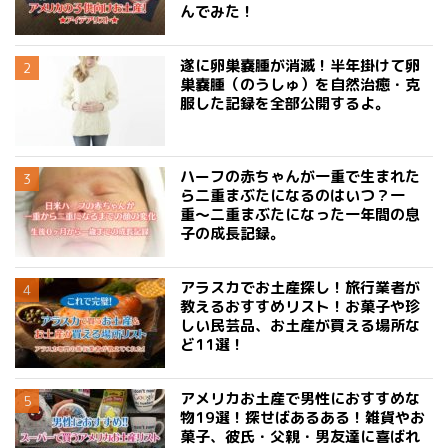
んでみた！
遂に卵巣嚢腫が消滅！半年掛けて卵
巣嚢腫（のうしゅ）を自然治癒・克
服した記録を全部公開するよ。
ハーフの赤ちゃんが一重で生まれた
ら二重まぶたになるのはいつ？一
重〜二重まぶたになった一年間の息
子の成長記録。
アラスカでお土産探し！旅行業者が
教えるおすすめリスト！お菓子や珍
しい民芸品、お土産が買える場所な
ど11選！
アメリカお土産で男性におすすめな
物19選！探せばあるある！雑貨やお
菓子、彼氏・父親・男友達に喜ばれ