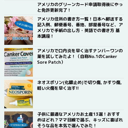
アメリカのグリーンカード申請取得後にやっ
と免許更新完了！
アメリカ住所の書き方一覧！日本へ郵送する
記入例、郵便番号、番地、部屋番号など、ア
メリカで手紙の出し方・英語での書き方 基
本講座！
アメリカで口内炎を早く治すナンバーワンの
薬を試してみたよ！（自称No.1のCanker
Sore Patch）
ネオスポリン(化膿止め)で切り傷, かすり傷,
軽い火傷を早く治す!!
子供に最適なアメリカお土産13選！おすす
めはどれ？ママ目線で選ぶ、キッズに喜ばれ
そうな品を本気で選んでみた！