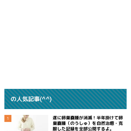
の人気記事(^^)
遂に卵巣嚢腫が消滅！半年掛けて卵
巣嚢腫（のうしゅ）を自然治癒・克
服した記録を全部公開するよ。