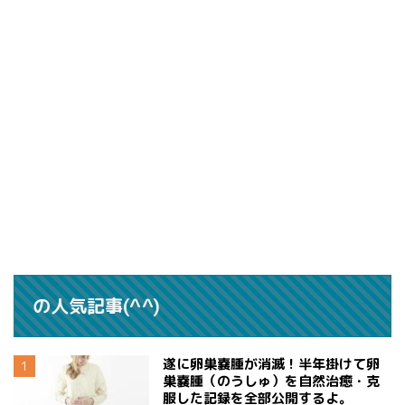
の人気記事(^^)
遂に卵巣嚢腫が消滅！半年掛けて卵
巣嚢腫（のうしゅ）を自然治癒・克
服した記録を全部公開するよ。