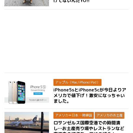
けてないんだYO!!
アップル（Mac/iPhone/iPad）
iPhone5sとiPhone5cが今日よりア
メリカで値下げ！激安になっちゃい
ました。
アメリカ⇔日本 一時帰国
アメリカのお土産
ロサンゼルス国際空港での時間潰
し…お土産売り場やレストランなど