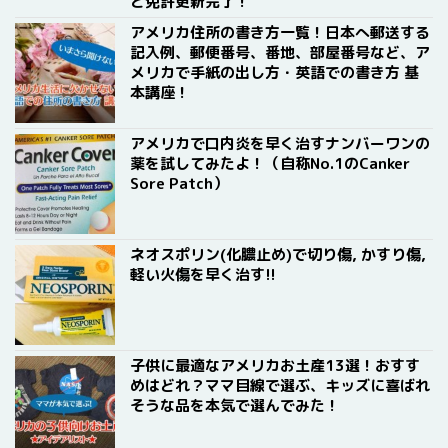
と免許更新完了！
アメリカ住所の書き方一覧！日本へ郵送する
記入例、郵便番号、番地、部屋番号など、ア
メリカで手紙の出し方・英語での書き方 基
本講座！
アメリカで口内炎を早く治すナンバーワンの
薬を試してみたよ！（自称No.1のCanker
Sore Patch）
ネオスポリン(化膿止め)で切り傷, かすり傷,
軽い火傷を早く治す!!
子供に最適なアメリカお土産13選！おすす
めはどれ？ママ目線で選ぶ、キッズに喜ばれ
そうな品を本気で選んでみた！