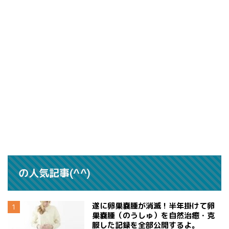
の人気記事(^^)
遂に卵巣嚢腫が消滅！半年掛けて卵
巣嚢腫（のうしゅ）を自然治癒・克
服した記録を全部公開するよ。