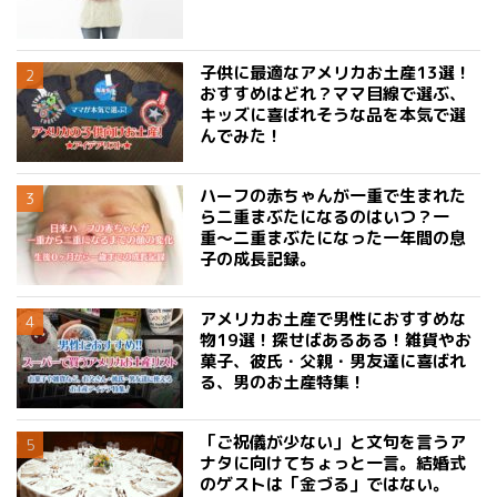
子供に最適なアメリカお土産13選！
おすすめはどれ？ママ目線で選ぶ、
キッズに喜ばれそうな品を本気で選
んでみた！
ハーフの赤ちゃんが一重で生まれた
ら二重まぶたになるのはいつ？一
重〜二重まぶたになった一年間の息
子の成長記録。
アメリカお土産で男性におすすめな
物19選！探せばあるある！雑貨やお
菓子、彼氏・父親・男友達に喜ばれ
る、男のお土産特集！
「ご祝儀が少ない」と文句を言うア
ナタに向けてちょっと一言。結婚式
のゲストは「金づる」ではない。