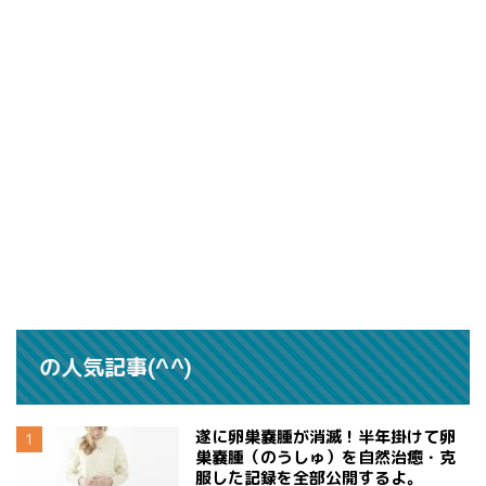
の人気記事(^^)
遂に卵巣嚢腫が消滅！半年掛けて卵
巣嚢腫（のうしゅ）を自然治癒・克
服した記録を全部公開するよ。