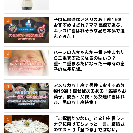
子供に最適なアメリカお土産13選！
おすすめはどれ？ママ目線で選ぶ、
キッズに喜ばれそうな品を本気で選
んでみた！
ハーフの赤ちゃんが一重で生まれた
ら二重まぶたになるのはいつ？一
重〜二重まぶたになった一年間の息
子の成長記録。
アメリカお土産で男性におすすめな
物19選！探せばあるある！雑貨やお
菓子、彼氏・父親・男友達に喜ばれ
る、男のお土産特集！
「ご祝儀が少ない」と文句を言うア
ナタに向けてちょっと一言。結婚式
のゲストは「金づる」ではない。