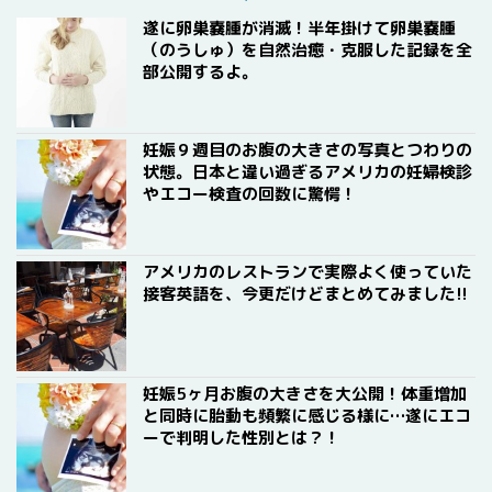
遂に卵巣嚢腫が消滅！半年掛けて卵巣嚢腫
（のうしゅ）を自然治癒・克服した記録を全
部公開するよ。
妊娠９週目のお腹の大きさの写真とつわりの
状態。日本と違い過ぎるアメリカの妊婦検診
やエコー検査の回数に驚愕！
アメリカのレストランで実際よく使っていた
接客英語を、今更だけどまとめてみました!!
妊娠5ヶ月お腹の大きさを大公開！体重増加
と同時に胎動も頻繁に感じる様に…遂にエコ
ーで判明した性別とは？！