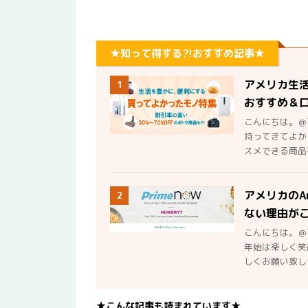
★知って得する?!おすすめ記事★
アメリカ生
1
おすすめ＆
こんにちは。＠
持ってきてよか
スメできる商品を
アメリカのA
2
ない理由が
こんにちは。＠
年始は楽しく笑
しくお願い致しま
★こんな記事も読まれています★