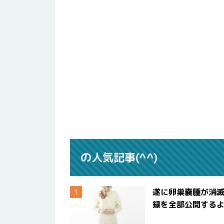
の人気記事(^^)
遂に卵巣嚢腫が消
録を全部公開する