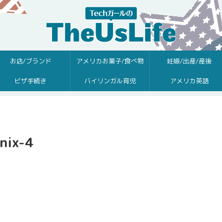
お店/ブランド
アメリカお菓子/食べ物
妊娠/出産/産後
ビザ手続き
バイリンガル育児
アメリカ英語
nix-4