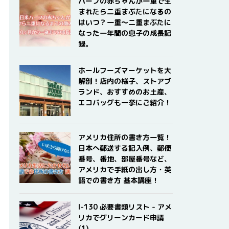
ハーフの赤ちゃんが一重で生
まれたら二重まぶたになるの
はいつ？一重〜二重まぶたに
なった一年間の息子の成長記
録。
ホールフーズマーケットを大
解剖！店内の様子、ストアブ
ランド、おすすめのお土産、
エコバッグも一挙にご紹介！
アメリカ住所の書き方一覧！
日本へ郵送する記入例、郵便
番号、番地、部屋番号など、
アメリカで手紙の出し方・英
語での書き方 基本講座！
I-130 必要書類リスト - アメ
リカでグリーンカード申請
(1)