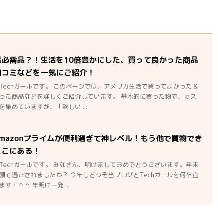
活必需品？！生活を10倍豊かにした、買って良かった商品
口コミなどを一気にご紹介！
Techガールです。 このページでは、アメリカ生活で買ってよかった＆
った商品などを詳しくご紹介しています。 基本的に買った物で、オス
集めていますが、「欲しい ...
mazonプライムが便利過ぎて神レベル！もう他で買物でき
ここにある！
Techガールです。 みなさん、明けましておめでとうございます。年末
顔で過ごされましたか？ 今年もどうぞ当ブログとTechガールを何卒宜
す！＾＾ 年明け一発 ...