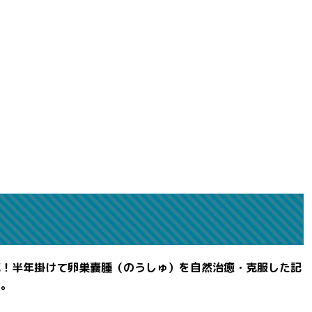
滅！半年掛けて卵巣嚢腫（のうしゅ）を自然治癒・克服した記
よ。