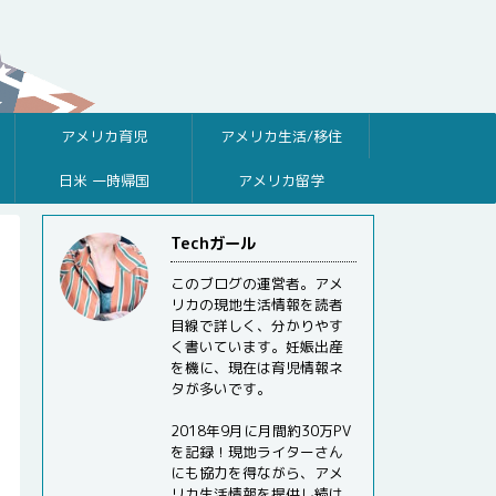
アメリカ育児
アメリカ生活/移住
日米 一時帰国
アメリカ留学
Techガール
このブログの運営者。アメ
リカの現地生活情報を読者
目線で詳しく、分かりやす
く書いています。妊娠出産
を機に、現在は育児情報ネ
タが多いです。
2018年9月に月間約30万PV
を記録！現地ライターさん
にも協力を得ながら、アメ
リカ生活情報を提供し続け