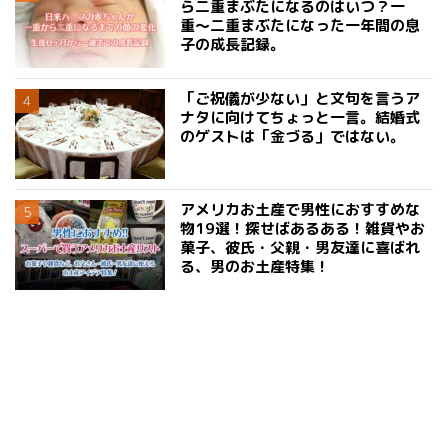
ら二重まぶたになるのはいつ？一
重〜二重まぶたになった一年間の息
子の成長記録。
「ご祝儀が少ない」と文句を言うア
ナタに向けてちょっと一言。結婚式
のゲストは「金づる」ではない。
アメリカお土産で男性におすすめな
物19選！探せばあるある！雑貨やお
菓子、彼氏・父親・男友達に喜ばれ
る、男のお土産特集！