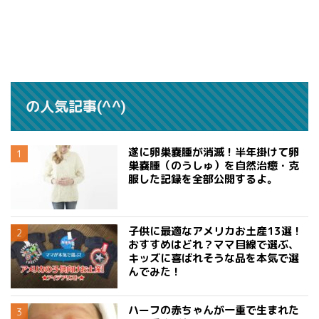
の人気記事(^^)
遂に卵巣嚢腫が消滅！半年掛けて卵
巣嚢腫（のうしゅ）を自然治癒・克
服した記録を全部公開するよ。
子供に最適なアメリカお土産13選！
おすすめはどれ？ママ目線で選ぶ、
キッズに喜ばれそうな品を本気で選
んでみた！
ハーフの赤ちゃんが一重で生まれた