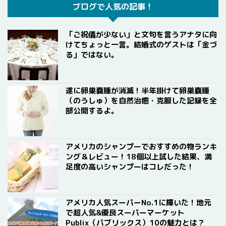
ブログで人気の記事！
「ご祝儀が少ない」と文句を言うアナタに向
けてちょっと一言。結婚式のゲストは「金づ
る」ではない。
遂に卵巣嚢腫が消滅！半年掛けて卵巣嚢腫
（のうしゅ）を自然治癒・克服した記録を全
部公開するよ。
アメリカのシャンプーでおすすめの物ランキ
ング＆レビュー！18個以上試した結果、満
足度の高いシャンプーはコレだった！
アメリカ人気スーパーNo.1に輝いた！地元
で超人気&優良スーパーマーケット
Publix（パブリックス）10の魅力とは？