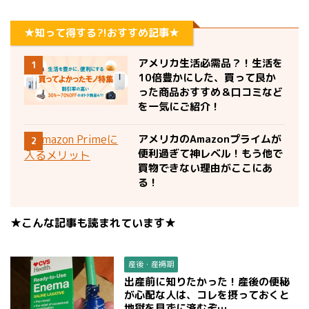
★知って得する?!おすすめ記事★
アメリカ生活必需品？！生活を
1
10倍豊かにした、買って良か
った商品おすすめ＆口コミなど
を一気にご紹介！
アメリカのAmazonプライムが
2
便利過ぎて神レベル！もう他で
買物できない理由がここにあ
る！
★こんな記事も読まれています★
産後・産褥期
出産前に知りたかった！産後の便秘
が心配な人は、コレを摂っておくと
地獄を見ずに済むぞ…