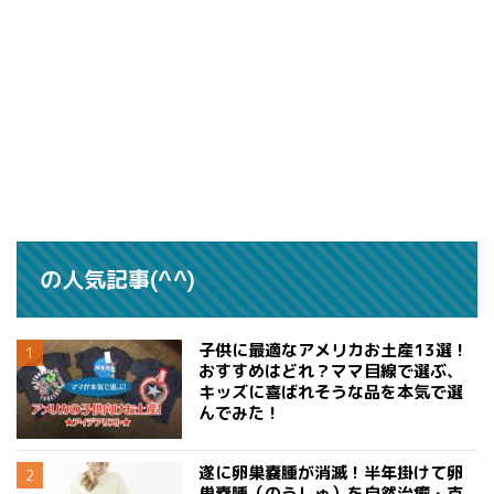
の人気記事(^^)
子供に最適なアメリカお土産13選！
おすすめはどれ？ママ目線で選ぶ、
キッズに喜ばれそうな品を本気で選
んでみた！
遂に卵巣嚢腫が消滅！半年掛けて卵
巣嚢腫（のうしゅ）を自然治癒・克