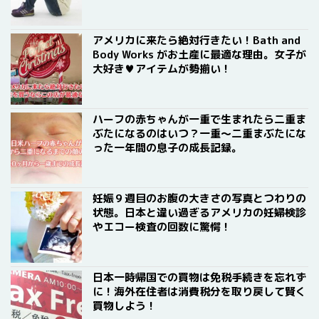
アメリカに来たら絶対行きたい！Bath and
Body Works がお土産に最適な理由。女子が
大好き♥アイテムが勢揃い！
ハーフの赤ちゃんが一重で生まれたら二重ま
ぶたになるのはいつ？一重〜二重まぶたにな
った一年間の息子の成長記録。
妊娠９週目のお腹の大きさの写真とつわりの
状態。日本と違い過ぎるアメリカの妊婦検診
やエコー検査の回数に驚愕！
日本一時帰国での買物は免税手続きを忘れず
に！海外在住者は消費税分を取り戻して賢く
買物しよう！