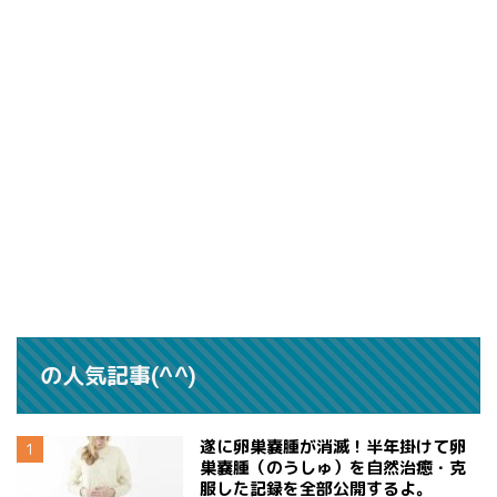
の人気記事(^^)
遂に卵巣嚢腫が消滅！半年掛けて卵
巣嚢腫（のうしゅ）を自然治癒・克
服した記録を全部公開するよ。