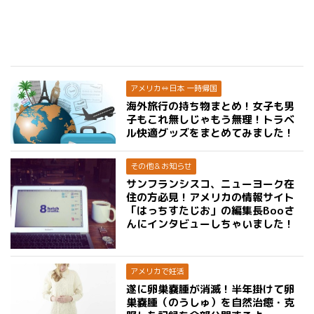
アメリカ⇔日本 一時帰国
海外旅行の持ち物まとめ！女子も男
子もこれ無しじゃもう無理！トラベ
ル快適グッズをまとめてみました！
その他＆お知らせ
サンフランシスコ、ニューヨーク在
住の方必見！アメリカの情報サイト
「はっちすたじお」の編集長Booさ
んにインタビューしちゃいました！
アメリカで妊活
遂に卵巣嚢腫が消滅！半年掛けて卵
巣嚢腫（のうしゅ）を自然治癒・克