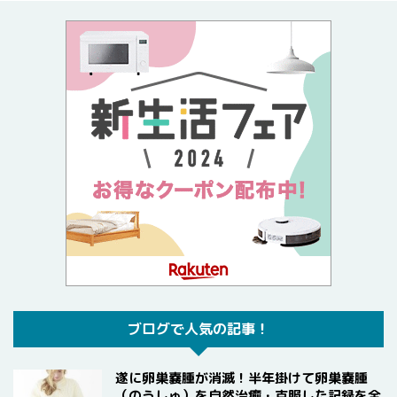
ブログで人気の記事！
遂に卵巣嚢腫が消滅！半年掛けて卵巣嚢腫
（のうしゅ）を自然治癒・克服した記録を全