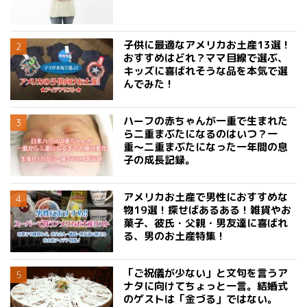
子供に最適なアメリカお土産13選！
おすすめはどれ？ママ目線で選ぶ、
キッズに喜ばれそうな品を本気で選
んでみた！
ハーフの赤ちゃんが一重で生まれた
ら二重まぶたになるのはいつ？一
重〜二重まぶたになった一年間の息
子の成長記録。
アメリカお土産で男性におすすめな
物19選！探せばあるある！雑貨やお
菓子、彼氏・父親・男友達に喜ばれ
る、男のお土産特集！
「ご祝儀が少ない」と文句を言うア
ナタに向けてちょっと一言。結婚式
のゲストは「金づる」ではない。