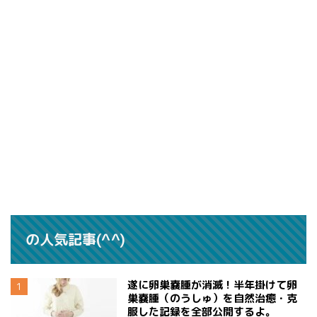
の人気記事(^^)
遂に卵巣嚢腫が消滅！半年掛けて卵
巣嚢腫（のうしゅ）を自然治癒・克
服した記録を全部公開するよ。