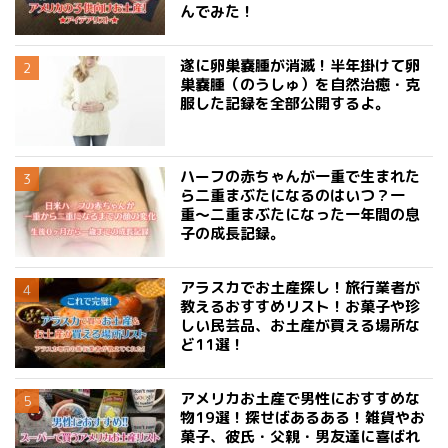
んでみた！
遂に卵巣嚢腫が消滅！半年掛けて卵
巣嚢腫（のうしゅ）を自然治癒・克
服した記録を全部公開するよ。
ハーフの赤ちゃんが一重で生まれた
ら二重まぶたになるのはいつ？一
重〜二重まぶたになった一年間の息
子の成長記録。
アラスカでお土産探し！旅行業者が
教えるおすすめリスト！お菓子や珍
しい民芸品、お土産が買える場所な
ど11選！
アメリカお土産で男性におすすめな
物19選！探せばあるある！雑貨やお
菓子、彼氏・父親・男友達に喜ばれ