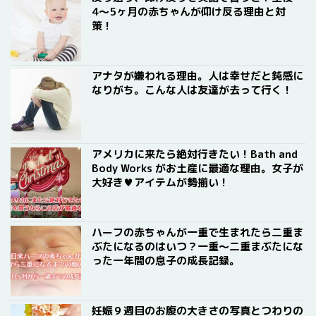
4〜5ヶ月の赤ちゃんが仰け反る理由と対
策！
アナタが嫌われる理由。人は幸せだと鈍感に
なりがち。こんな人は友達が去って行く！
アメリカに来たら絶対行きたい！Bath and
Body Works がお土産に最適な理由。女子が
大好き♥アイテムが勢揃い！
ハーフの赤ちゃんが一重で生まれたら二重ま
ぶたになるのはいつ？一重〜二重まぶたにな
った一年間の息子の成長記録。
妊娠９週目のお腹の大きさの写真とつわりの