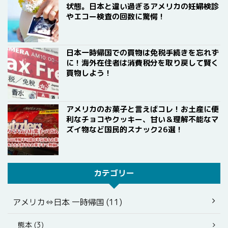
状態。日本と違い過ぎるアメリカの妊婦検診
やエコー検査の回数に驚愕！
日本一時帰国での買物は免税手続きを忘れず
に！海外在住者は消費税分を取り戻して賢く
買物しよう！
アメリカのお菓子と言えばコレ！お土産に便
利なチョコやクッキー、甘い＆理解不能なマ
ズイ物など国民的スナック26選！
カテゴリー
アメリカ⇔日本 一時帰国 (11)
熊本 (3)