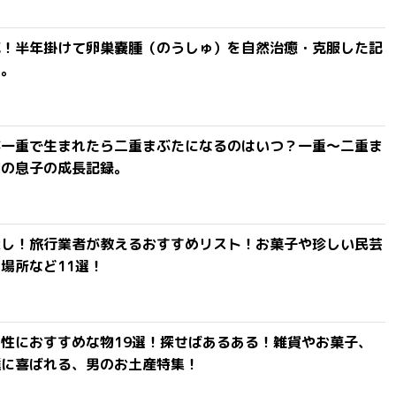
滅！半年掛けて卵巣嚢腫（のうしゅ）を自然治癒・克服した記
よ。
が一重で生まれたら二重まぶたになるのはいつ？一重〜二重ま
間の息子の成長記録。
探し！旅行業者が教えるおすすめリスト！お菓子や珍しい民芸
場所など11選！
性におすすめな物19選！探せばあるある！雑貨やお菓子、
達に喜ばれる、男のお土産特集！