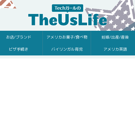
お店/ブランド
アメリカお菓子/食べ物
妊娠/出産/産後
ビザ手続き
バイリンガル育児
アメリカ英語