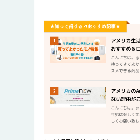
★知って得する?!おすすめ記事★
アメリカ生
1
おすすめ＆
こんにちは。＠
持ってきてよか
スメできる商品を
アメリカのA
2
ない理由が
こんにちは。＠
年始は楽しく笑
しくお願い致しま