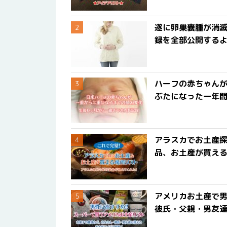
遂に卵巣嚢腫が消
録を全部公開する
ハーフの赤ちゃん
ぶたになった一年
アラスカでお土産
品、お土産が買える
アメリカお土産で男
彼氏・父親・男友