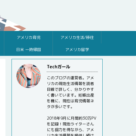
アメリカ育児
アメリカ生活/移住
日米 一時帰国
アメリカ留学
Techガール
このブログの運営者。アメ
リカの現地生活情報を読者
目線で詳しく、分かりやす
く書いています。妊娠出産
を機に、現在は育児情報ネ
タが多いです。
2018年9月に月間約30万PV
を記録！現地ライターさん
にも協力を得ながら、アメ
リカ生活情報を提供し続け