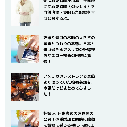
遂に卵巣嚢腫が消滅！半年掛
けて卵巣嚢腫（のうしゅ）を
自然治癒・克服した記録を全
部公開するよ。
妊娠９週目のお腹の大きさの
写真とつわりの状態。日本と
違い過ぎるアメリカの妊婦検
診やエコー検査の回数に驚
愕！
アメリカのレストランで実際
よく使っていた接客英語を、
今更だけどまとめてみまし
た!!
妊娠5ヶ月お腹の大きさを大
公開！体重増加と同時に胎動
も頻繁に感じる様に…遂にエ