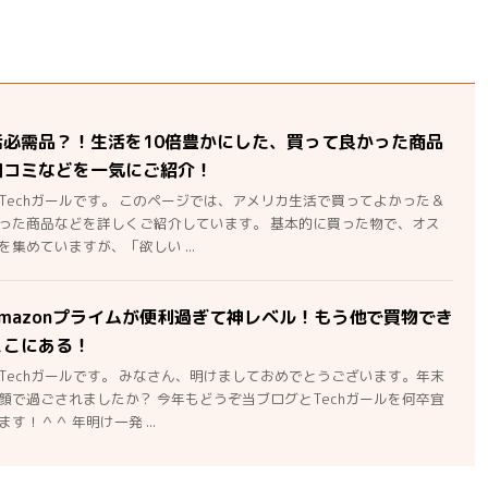
活必需品？！生活を10倍豊かにした、買って良かった商品
口コミなどを一気にご紹介！
Techガールです。 このページでは、アメリカ生活で買ってよかった＆
った商品などを詳しくご紹介しています。 基本的に買った物で、オス
集めていますが、「欲しい ...
mazonプライムが便利過ぎて神レベル！もう他で買物でき
ここにある！
Techガールです。 みなさん、明けましておめでとうございます。年末
顔で過ごされましたか？ 今年もどうぞ当ブログとTechガールを何卒宜
す！＾＾ 年明け一発 ...