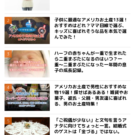
子供に最適なアメリカお土産13選！
おすすめはどれ？ママ目線で選ぶ、
キッズに喜ばれそうな品を本気で選
んでみた！
ハーフの赤ちゃんが一重で生まれた
ら二重まぶたになるのはいつ？一
重〜二重まぶたになった一年間の息
子の成長記録。
アメリカお土産で男性におすすめな
物19選！探せばあるある！雑貨やお
菓子、彼氏・父親・男友達に喜ばれ
る、男のお土産特集！
「ご祝儀が少ない」と文句を言うア
ナタに向けてちょっと一言。結婚式
のゲストは「金づる」ではない。