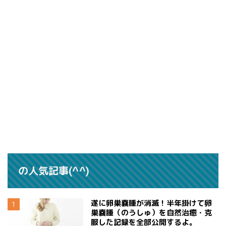
の人気記事(^^)
遂に卵巣嚢腫が消滅！半年掛けて卵
巣嚢腫（のうしゅ）を自然治癒・克
服した記録を全部公開するよ。