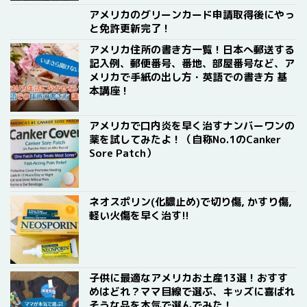
アメリカのグリーンカード申請取得後にやっ
と免許更新完了！
アメリカ住所の書き方一覧！日本へ郵送する
記入例、郵便番号、番地、部屋番号など、ア
メリカで手紙の出し方・英語での書き方 基
本講座！
アメリカで口内炎を早く治すナンバーワンの
薬を試してみたよ！（自称No.1のCanker
Sore Patch）
ネオスポリン(化膿止め)で切り傷, かすり傷,
軽い火傷を早く治す!!
子供に最適なアメリカお土産13選！おすす
めはどれ？ママ目線で選ぶ、キッズに喜ばれ
そうな品を本気で選んでみた！