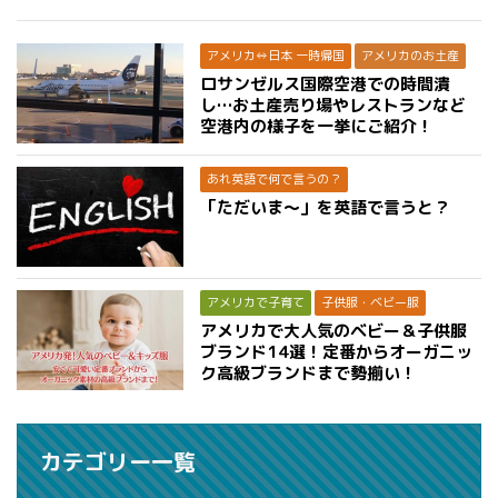
アメリカ⇔日本 一時帰国
アメリカのお土産
ロサンゼルス国際空港での時間潰
し…お土産売り場やレストランなど
空港内の様子を一挙にご紹介！
あれ英語で何で言うの？
「ただいま〜」を英語で言うと？
アメリカで子育て
子供服・ベビー服
アメリカで大人気のベビー＆子供服
ブランド14選！定番からオーガニッ
ク高級ブランドまで勢揃い！
カテゴリー一覧