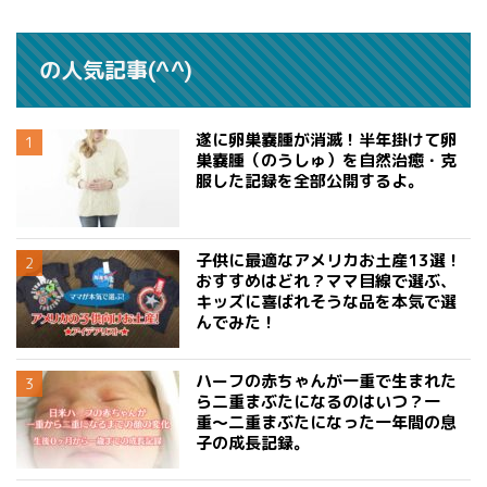
の人気記事(^^)
遂に卵巣嚢腫が消滅！半年掛けて卵
巣嚢腫（のうしゅ）を自然治癒・克
服した記録を全部公開するよ。
子供に最適なアメリカお土産13選！
おすすめはどれ？ママ目線で選ぶ、
キッズに喜ばれそうな品を本気で選
んでみた！
ハーフの赤ちゃんが一重で生まれた
ら二重まぶたになるのはいつ？一
重〜二重まぶたになった一年間の息
子の成長記録。