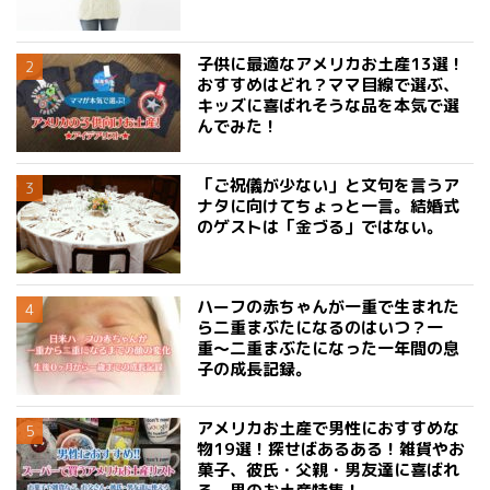
子供に最適なアメリカお土産13選！
おすすめはどれ？ママ目線で選ぶ、
キッズに喜ばれそうな品を本気で選
んでみた！
「ご祝儀が少ない」と文句を言うア
ナタに向けてちょっと一言。結婚式
のゲストは「金づる」ではない。
ハーフの赤ちゃんが一重で生まれた
ら二重まぶたになるのはいつ？一
重〜二重まぶたになった一年間の息
子の成長記録。
アメリカお土産で男性におすすめな
物19選！探せばあるある！雑貨やお
菓子、彼氏・父親・男友達に喜ばれ