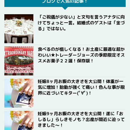
ブログで人気の記事！
「ご祝儀が少ない」と文句を言うアナタに向
けてちょっと一言。結婚式のゲストは「金づ
る」ではない。
食べるのが惜しくなる！お土産に最適な超か
わいい★トレーダージョーズの季節限定オス
スメお菓子２２選！保存版！
妊娠8ヶ月お腹の大きさを大公開！体重が一
気に増加！胎動が強くて痛い！色んな事が限
界に近づいてキター(ﾟ∀ﾟ)！
妊娠9ヶ月お腹の大きさを大公開！遂に「お
しるし」らしきモノも？出産が間近に迫って
きました〜！