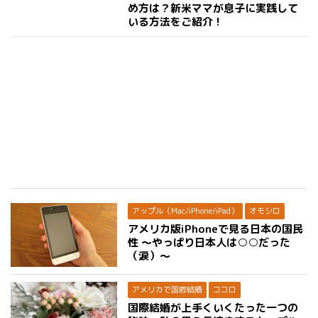
め方は？新米ママが息子に実践して
いる方法をご紹介！
アップル（Mac/iPhone/iPad）
オモシロ
アメリカ版iPhoneで見る日本の国民
性 〜やっぱり日本人は○○だった
（涙）〜
アメリカで国際結婚
ココロ
国際結婚が上手くいくたった一つの