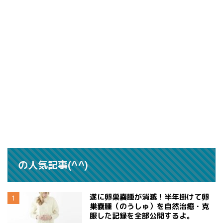
の人気記事(^^)
遂に卵巣嚢腫が消滅！半年掛けて卵
巣嚢腫（のうしゅ）を自然治癒・克
服した記録を全部公開するよ。