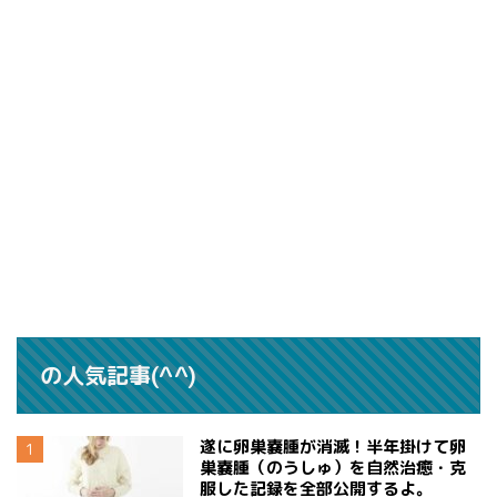
の人気記事(^^)
遂に卵巣嚢腫が消滅！半年掛けて卵
巣嚢腫（のうしゅ）を自然治癒・克
服した記録を全部公開するよ。