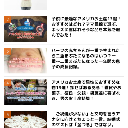
子供に最適なアメリカお土産13選！
おすすめはどれ？ママ目線で選ぶ、
キッズに喜ばれそうな品を本気で選
んでみた！
ハーフの赤ちゃんが一重で生まれた
ら二重まぶたになるのはいつ？一
重〜二重まぶたになった一年間の息
子の成長記録。
アメリカお土産で男性におすすめな
物19選！探せばあるある！雑貨やお
菓子、彼氏・父親・男友達に喜ばれ
る、男のお土産特集！
「ご祝儀が少ない」と文句を言うア
ナタに向けてちょっと一言。結婚式
のゲストは「金づる」ではない。