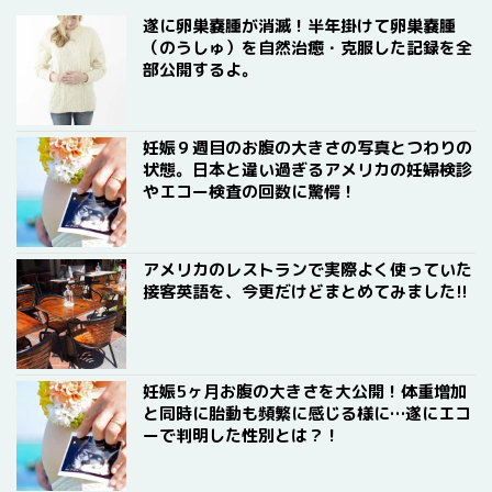
遂に卵巣嚢腫が消滅！半年掛けて卵巣嚢腫
（のうしゅ）を自然治癒・克服した記録を全
部公開するよ。
妊娠９週目のお腹の大きさの写真とつわりの
状態。日本と違い過ぎるアメリカの妊婦検診
やエコー検査の回数に驚愕！
アメリカのレストランで実際よく使っていた
接客英語を、今更だけどまとめてみました!!
妊娠5ヶ月お腹の大きさを大公開！体重増加
と同時に胎動も頻繁に感じる様に…遂にエコ
ーで判明した性別とは？！