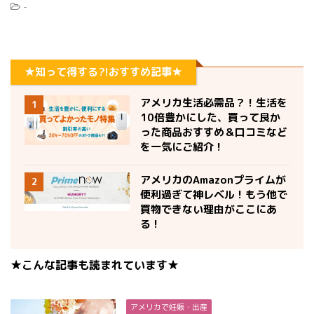
-
★知って得する?!おすすめ記事★
アメリカ生活必需品？！生活を
1
10倍豊かにした、買って良か
った商品おすすめ＆口コミなど
を一気にご紹介！
アメリカのAmazonプライムが
2
便利過ぎて神レベル！もう他で
買物できない理由がここにあ
る！
★こんな記事も読まれています★
アメリカで妊娠・出産