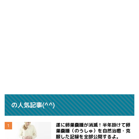
の人気記事(^^)
遂に卵巣嚢腫が消滅！半年掛けて卵
巣嚢腫（のうしゅ）を自然治癒・克
服した記録を全部公開するよ。