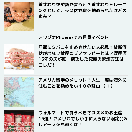
首すわりを英語で言うと？首すわりトレーニ
ングとして、うつ伏せ寝を勧められたけど大
丈夫？
アリゾナPhoenixでお月見イベント
旦那にタバコを止めさせたい人必見！禁断症
状が出ない禁煙ヒプノセラピーとは？喫煙歴
15年の夫が唯一成功した究極の禁煙方法は
コレだ！
アメリカ留学のメリット！人生一度は海外に
住むことを勧めたい１０の理由 （１）
ウォルマートで買うべきオススメのお土産
15選！アメリカでしか手に入らない限定品&
レアモノを見逃すな！