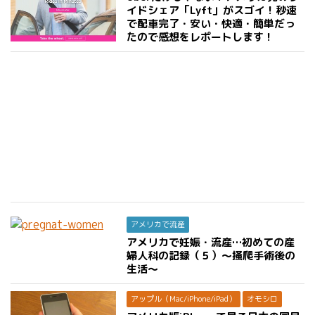
イドシェア「Lyft」がスゴイ！秒速
で配車完了・安い・快適・簡単だっ
たので感想をレポートします！
アメリカで流産
アメリカで妊娠・流産…初めての産
婦人科の記録（５）〜掻爬手術後の
生活〜
アップル（Mac/iPhone/iPad）
オモシロ