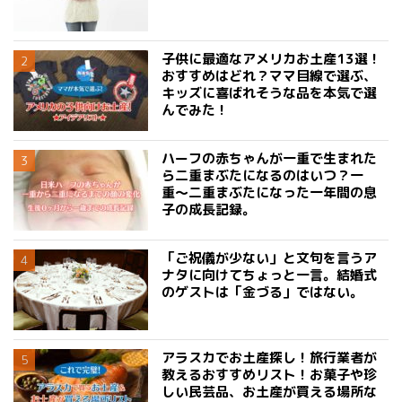
子供に最適なアメリカお土産13選！
おすすめはどれ？ママ目線で選ぶ、
キッズに喜ばれそうな品を本気で選
んでみた！
ハーフの赤ちゃんが一重で生まれた
ら二重まぶたになるのはいつ？一
重〜二重まぶたになった一年間の息
子の成長記録。
「ご祝儀が少ない」と文句を言うア
ナタに向けてちょっと一言。結婚式
のゲストは「金づる」ではない。
アラスカでお土産探し！旅行業者が
教えるおすすめリスト！お菓子や珍
しい民芸品、お土産が買える場所な