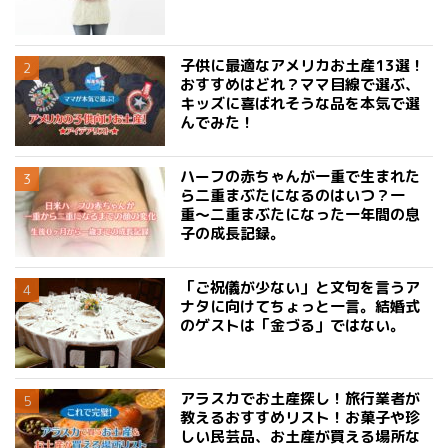
子供に最適なアメリカお土産13選！
おすすめはどれ？ママ目線で選ぶ、
キッズに喜ばれそうな品を本気で選
んでみた！
ハーフの赤ちゃんが一重で生まれた
ら二重まぶたになるのはいつ？一
重〜二重まぶたになった一年間の息
子の成長記録。
「ご祝儀が少ない」と文句を言うア
ナタに向けてちょっと一言。結婚式
のゲストは「金づる」ではない。
アラスカでお土産探し！旅行業者が
教えるおすすめリスト！お菓子や珍
しい民芸品、お土産が買える場所な