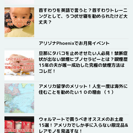
首すわりを英語で言うと？首すわりトレーニ
ングとして、うつ伏せ寝を勧められたけど大
丈夫？
アリゾナPhoenixでお月見イベント
旦那にタバコを止めさせたい人必見！禁断症
状が出ない禁煙ヒプノセラピーとは？喫煙歴
15年の夫が唯一成功した究極の禁煙方法は
コレだ！
アメリカ留学のメリット！人生一度は海外に
住むことを勧めたい１０の理由 （１）
ウォルマートで買うべきオススメのお土産
15選！アメリカでしか手に入らない限定品&
レアモノを見逃すな！