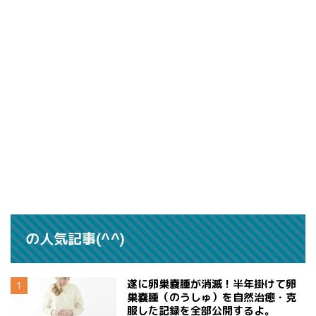
の人気記事(^^)
遂に卵巣嚢腫が消滅！半年掛けて卵
巣嚢腫（のうしゅ）を自然治癒・克
服した記録を全部公開するよ。