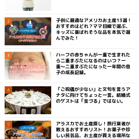
子供に最適なアメリカお土産13選！
おすすめはどれ？ママ目線で選ぶ、
キッズに喜ばれそうな品を本気で選
んでみた！
ハーフの赤ちゃんが一重で生まれた
ら二重まぶたになるのはいつ？一
重〜二重まぶたになった一年間の息
子の成長記録。
「ご祝儀が少ない」と文句を言うア
ナタに向けてちょっと一言。結婚式
のゲストは「金づる」ではない。
アラスカでお土産探し！旅行業者が
教えるおすすめリスト！お菓子や珍
しい民芸品、お土産が買える場所な