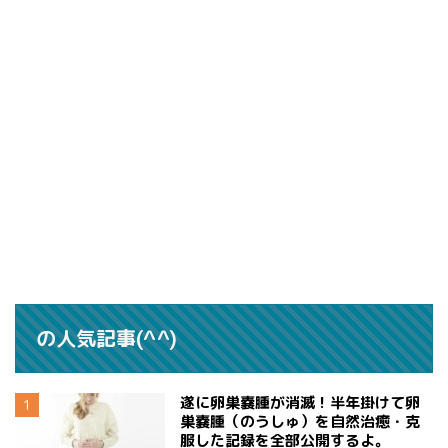
の人気記事(^^)
遂に卵巣嚢腫が消滅！半年掛けて卵
巣嚢腫（のうしゅ）を自然治癒・克
服した記録を全部公開するよ。