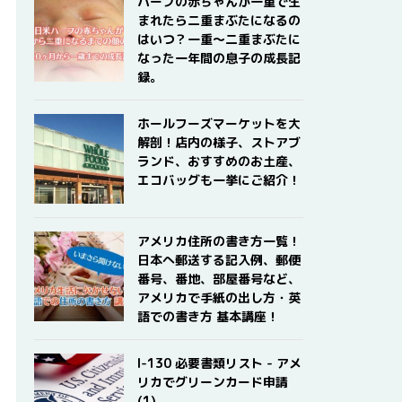
ハーフの赤ちゃんが一重で生
まれたら二重まぶたになるの
はいつ？一重〜二重まぶたに
なった一年間の息子の成長記
録。
ホールフーズマーケットを大
解剖！店内の様子、ストアブ
ランド、おすすめのお土産、
エコバッグも一挙にご紹介！
アメリカ住所の書き方一覧！
日本へ郵送する記入例、郵便
番号、番地、部屋番号など、
アメリカで手紙の出し方・英
語での書き方 基本講座！
I-130 必要書類リスト - アメ
リカでグリーンカード申請
(1)