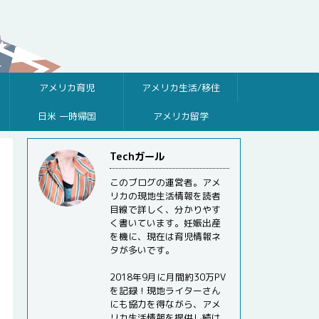
アメリカ育児
アメリカ生活/移住
日米 一時帰国
アメリカ留学
Techガール
このブログの運営者。アメ
リカの現地生活情報を読者
目線で詳しく、分かりやす
く書いています。妊娠出産
を機に、現在は育児情報ネ
タが多いです。
2018年9月に月間約30万PV
を記録！現地ライターさん
にも協力を得ながら、アメ
リカ生活情報を提供し続け