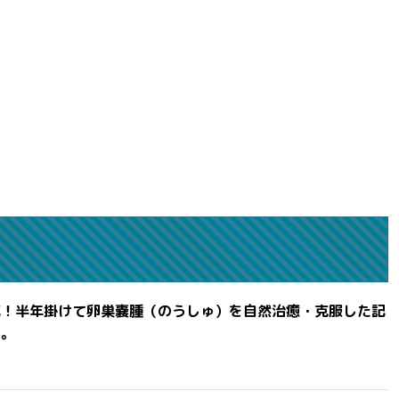
滅！半年掛けて卵巣嚢腫（のうしゅ）を自然治癒・克服した記
よ。