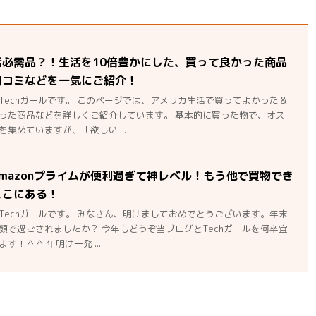
活必需品？！生活を10倍豊かにした、買って良かった商品
口コミなどを一気にご紹介！
Techガールです。 このページでは、アメリカ生活で買ってよかった＆
った商品などを詳しくご紹介しています。 基本的に買った物で、オス
集めていますが、「欲しい ...
mazonプライムが便利過ぎて神レベル！もう他で買物でき
ここにある！
Techガールです。 みなさん、明けましておめでとうございます。年末
顔で過ごされましたか？ 今年もどうぞ当ブログとTechガールを何卒宜
す！＾＾ 年明け一発 ...