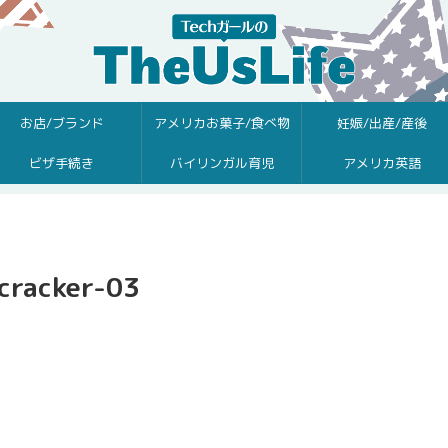
お店/ブランド
アメリカお菓子/食べ物
妊娠/出産/産後
ビザ手続き
バイリンガル育児
アメリカ英語
cracker-03