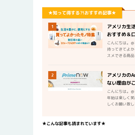
★知って得する?!おすすめ記事★
アメリカ生
1
おすすめ＆
こんにちは。＠
持ってきてよか
スメできる商品を
アメリカのA
2
ない理由が
こんにちは。＠
年始は楽しく笑
しくお願い致しま
★こんな記事も読まれています★